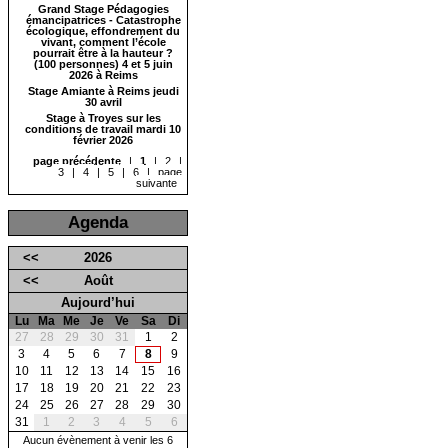
Grand Stage Pédagogies
émancipatrices - Catastrophe
écologique, effondrement du
vivant, comment l’école
pourrait être à la hauteur ?
(100 personnes) 4 et 5 juin
2026 à Reims
Stage Amiante à Reims jeudi
30 avril
Stage à Troyes sur les
conditions de travail mardi 10
février 2026
page précédente
|
1
|
2
|
3
|
4
|
5
|
6
|
page
suivante
Agenda
<<
2026
<<
Août
Aujourd’hui
Lu
Ma
Me
Je
Ve
Sa
Di
27
28
29
30
31
1
2
3
4
5
6
7
8
9
10
11
12
13
14
15
16
17
18
19
20
21
22
23
24
25
26
27
28
29
30
31
1
2
3
4
5
6
Aucun évènement à venir les 6