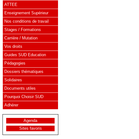
ATTEE
Enseignement Supérieur
Nos conditions de travail
Stages / Formations
Carrière / Mutation
Vos droits
Guides SUD Education
Pédagogies
Dossiers thématiques
Solidaires
Documents utiles
Pourquoi Choisir SUD
Adhérer
Agenda
Sites favoris