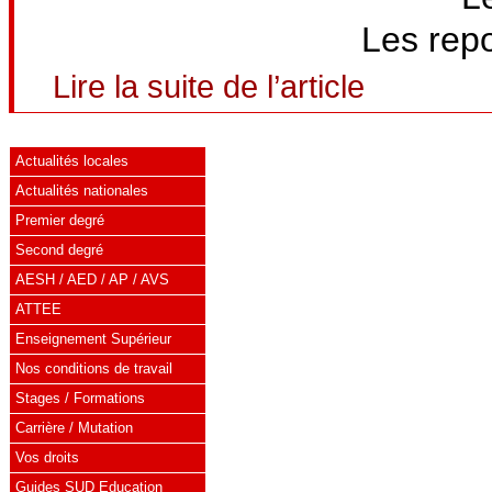
Les repo
Lire la suite de l’article
Actualités locales
Actualités nationales
Premier degré
Second degré
AESH / AED / AP / AVS
ATTEE
Enseignement Supérieur
Nos conditions de travail
Stages / Formations
Carrière / Mutation
Vos droits
Guides SUD Education