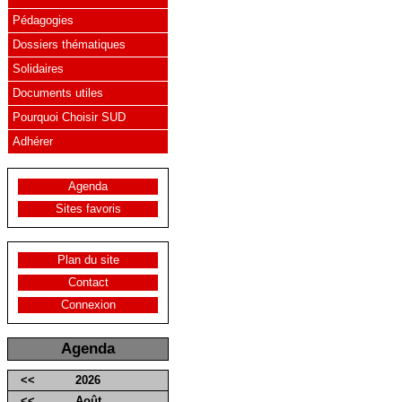
Pédagogies
Dossiers thématiques
Solidaires
Documents utiles
Pourquoi Choisir SUD
Adhérer
Agenda
Sites favoris
Plan du site
Contact
Connexion
Agenda
<<
2026
<<
Août