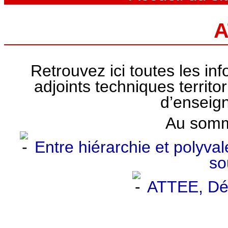
A
Retrouvez ici toutes les in
adjoints techniques territ
d’enseig
Au somm
Entre hiérarchie et polyva
so
ATTEE, Déf