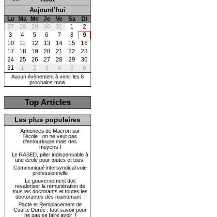
Aujourd’hui
Lu
Ma
Me
Je
Ve
Sa
Di
27
28
29
30
31
1
2
3
4
5
6
7
8
9
10
11
12
13
14
15
16
17
18
19
20
21
22
23
24
25
26
27
28
29
30
31
1
2
3
4
5
6
Aucun évènement à venir les 6
prochains mois
Top Articles
Les plus populaires
Annonces de Macron sur
l’école : on ne veut pas
d’entourloupe mais des
moyens !
Le RASED, pilier indispensable à
une école pour toutes et tous.
Communiqué intersyndical voie
professionnelle
Le gouvernement doit
revaloriser la rémunération de
tous les doctorants et toutes les
doctorantes dès maintenant !
Pacte et Remplacement de
Courte Durée : tout savoir pour
ne pas se faire avoir !