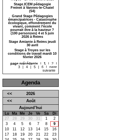
Stage ICEM pédagogie
Freinet à Vannes-le-Chatel
(54)
Grand Stage Pédagogies
émancipatrices - Catastrophe
écologique, effondrement du
vivant, comment l’école
pourrait être à la hauteur ?
(100 personnes) 4 et 5 juin
2026 à Reims
Stage Amiante à Reims jeudi
30 avril
Stage à Troyes sur les
conditions de travail mardi 10
février 2026
page précédente
|
1
|
2
|
3
|
4
|
5
|
6
|
page
suivante
Agenda
<<
2026
<<
Août
Aujourd’hui
Lu
Ma
Me
Je
Ve
Sa
Di
27
28
29
30
31
1
2
3
4
5
6
7
8
9
10
11
12
13
14
15
16
17
18
19
20
21
22
23
24
25
26
27
28
29
30