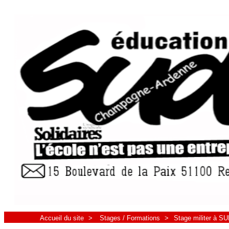
Accueil du site
>
Stages / Formations
>
Stage militer à S