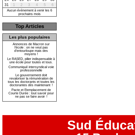
31
1
2
3
4
5
6
Aucun évènement à venir les 6
prochains mois
Top Articles
Les plus populaires
Annonces de Macron sur
l’école : on ne veut pas
d’entourloupe mais des
moyens !
Le RASED, pilier indispensable à
une école pour toutes et tous.
Communiqué intersyndical voie
professionnelle
Le gouvernement doit
revaloriser la rémunération de
tous les doctorants et toutes les
doctorantes dès maintenant !
Pacte et Remplacement de
Courte Durée : tout savoir pour
ne pas se faire avoir !
Sud Éduca