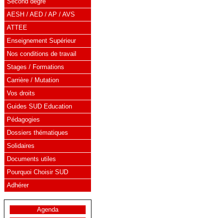
Second degré
AESH / AED / AP / AVS
ATTEE
Enseignement Supérieur
Nos conditions de travail
Stages / Formations
Carrière / Mutation
Vos droits
Guides SUD Education
Pédagogies
Dossiers thématiques
Solidaires
Documents utiles
Pourquoi Choisir SUD
Adhérer
Agenda