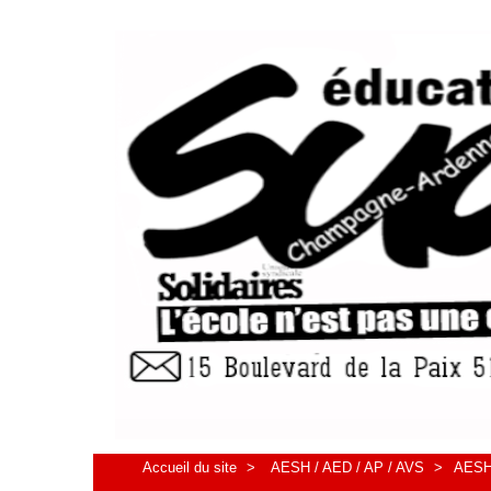
Accueil du site
>
AESH / AED / AP / AVS
>
AESH 