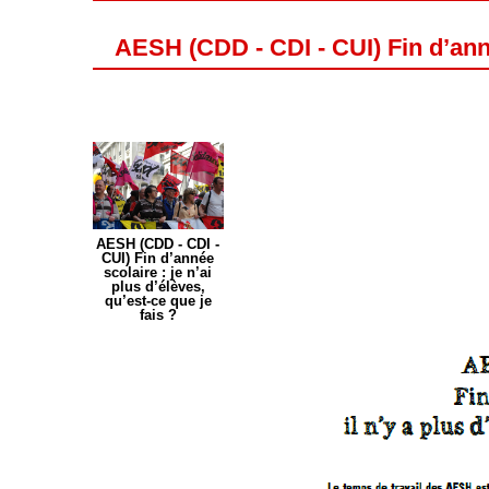
AESH (CDD - CDI - CUI) Fin d’année
AESH (CDD - CDI -
CUI) Fin d’année
scolaire : je n’ai
plus d’élèves,
qu’est-ce que je
fais ?