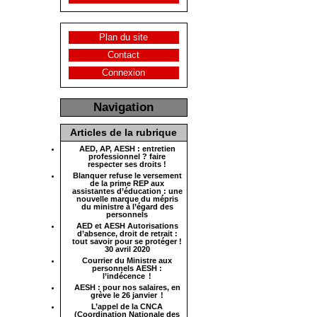
Plan du site
Contact
Connexion
Navigation
Articles de la rubrique
AED, AP, AESH : entretien
professionnel ? faire
respecter ses droits !
Blanquer refuse le versement
de la prime REP aux
assistantes d’éducation : une
nouvelle marque du mépris
du ministre à l’égard des
personnels
AED et AESH Autorisations
d’absence, droit de retrait :
tout savoir pour se protéger !
30 avril 2020
Courrier du Ministre aux
personnels AESH :
l’indécence !
AESH : pour nos salaires, en
grève le 26 janvier !
L’appel de la CNCA
(Coordination Nationale des