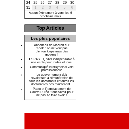
24
25
26
27
28
29
30
31
1
2
3
4
5
6
Aucun évènement à venir les 6
prochains mois
Top Articles
Les plus populaires
Annonces de Macron sur
l’école : on ne veut pas
d’entourloupe mais des
moyens !
Le RASED, pilier indispensable à
une école pour toutes et tous.
Communiqué intersyndical voie
professionnelle
Le gouvernement doit
revaloriser la rémunération de
tous les doctorants et toutes les
doctorantes dès maintenant !
Pacte et Remplacement de
Courte Durée : tout savoir pour
ne pas se faire avoir !