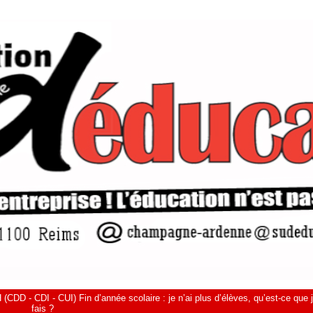
(CDD - CDI - CUI) Fin d’année scolaire : je n’ai plus d’élèves, qu’est-ce que 
fais ?