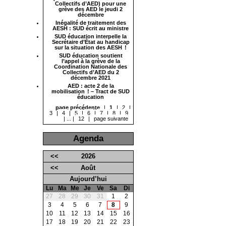
Collectifs d’AED) pour une
grève des AED le jeudi 2
décembre
Inégalité de traitement des
AESH : SUD écrit au ministre
SUD éducation interpelle la
Secrétaire d’État au handicap
sur la situation des AESH !
SUD éducation soutient
l’appel à la grève de la
Coordination Nationale des
Collectifs d’AED du 2
décembre 2021
AED : acte 2 de la
mobilisation ! – Tract de SUD
éducation
page précédente
|
1
|
2
|
3
|
4
|
5
|
6
|
7
|
8
|
9
|
...
|
12
|
page suivante
Agenda
<<
2026
<<
Août
Aujourd’hui
Lu
Ma
Me
Je
Ve
Sa
Di
27
28
29
30
31
1
2
3
4
5
6
7
8
9
10
11
12
13
14
15
16
17
18
19
20
21
22
23