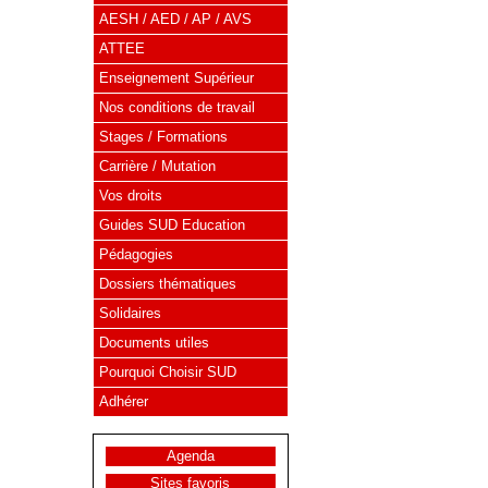
AESH / AED / AP / AVS
ATTEE
Enseignement Supérieur
Nos conditions de travail
Stages / Formations
Carrière / Mutation
Vos droits
Guides SUD Education
Pédagogies
Dossiers thématiques
Solidaires
Documents utiles
Pourquoi Choisir SUD
Adhérer
Agenda
Sites favoris