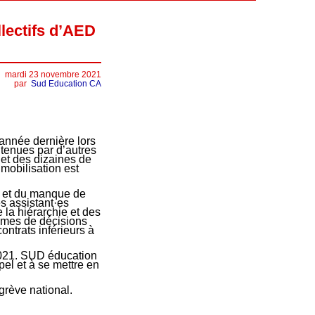
llectifs d’AED
mardi 23 novembre 2021
par
Sud Education CA
’année dernière lors
tenues par d’autres
 et des dizaines de
mobilisation est
s et du manque de
s assistant·es
 la hiérarchie et des
times de décisions
ontrats inférieurs à
2021. SUD éducation
pel et à se mettre en
grève national.