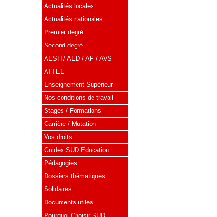
Actualités locales
Actualités nationales
Premier degré
Second degré
AESH / AED / AP / AVS
ATTEE
Enseignement Supérieur
Nos conditions de travail
Stages / Formations
Carrière / Mutation
Vos droits
Guides SUD Education
Pédagogies
Dossiers thématiques
Solidaires
Documents utiles
Pourquoi Choisir SUD