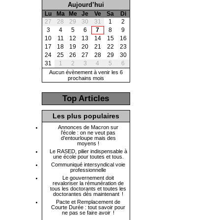
Aujourd’hui
Lu
Ma
Me
Je
Ve
Sa
Di
27
28
29
30
31
1
2
3
4
5
6
7
8
9
10
11
12
13
14
15
16
17
18
19
20
21
22
23
24
25
26
27
28
29
30
31
1
2
3
4
5
6
Aucun évènement à venir les 6
prochains mois
Top Articles
Les plus populaires
Annonces de Macron sur
l’école : on ne veut pas
d’entourloupe mais des
moyens !
Le RASED, pilier indispensable à
une école pour toutes et tous.
Communiqué intersyndical voie
professionnelle
Le gouvernement doit
revaloriser la rémunération de
tous les doctorants et toutes les
doctorantes dès maintenant !
Pacte et Remplacement de
Courte Durée : tout savoir pour
ne pas se faire avoir !