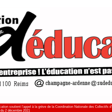
tion soutient l’appel à la grève de la Coordination Nationale des Collectifs 
du 2 décembre 2021