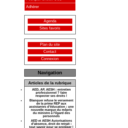
Adhérer
Agenda
Sites favoris
Plan du site
Contact
Connexion
Navigation
Articles de la rubrique
AED, AP, AESH : entretien
professionnel ? faire
respecter ses droits !
Blanquer refuse le versement
de la prime REP aux
assistantes d’éducation : une
nouvelle marque du mépris
du ministre à l’égard des
personnels
AED et AESH Autorisations
d’absence, droit de retrait :
tout savoir pour se protéger !