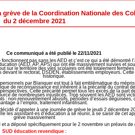
a grève de la Coordination Nationale des Co
du 2 décembre 2021
Ce communiqué a été publié le 22/11/2021
 fonctionnent pas sans les AED et c’est ce qui a été démontré l
ducation (AED, AP, APS) qui ont été massivement suivies et sou
ut sur le territoire des vies scolaires ont été totalement fermées
 devant le rectorat, DSDEN, établissements employeurs. Cette 
historique.
 personnels par Blanquer est tout à fait emblématique du mépri
ue de reconnaissance est inhérent à la précarité du contrat de
erspectives. Cette précarité permet tous les excès de la part de
source de nombreuses injustices. Trop souvent les AED sont vic
nts : non-renouvellement abusifs, périodes d’essais déguisées, c
antage à l’emploi, traitement infantilisant.
 décidé d’appeler à une journée de grève le jeudi 2 décembre 
le les assistant·es d’éducation à se réunir, à se saisir de cet ap
grève massivement
 et a déposé spécifiquement pour le 2 novembre un préavis de 
SUD éducation revendique :