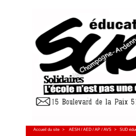
Accueil du site
>
AESH / AED / AP / AVS
>
SUD éduca