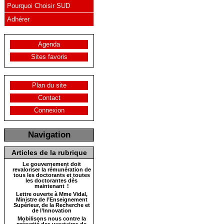
Pourquoi Choisir SUD
Adhérer
Agenda
Sites favoris
Plan du site
Contact
Connexion
Navigation
Articles de la rubrique
Le gouvernement doit
revaloriser la rémunération de
tous les doctorants et toutes
les doctorantes dès
maintenant !
Lettre ouverte à Mme Vidal,
Ministre de l’Enseignement
Supérieur, de la Recherche et
de l’Innovation
Mobilisons nous contre la
précarité des vacataires de