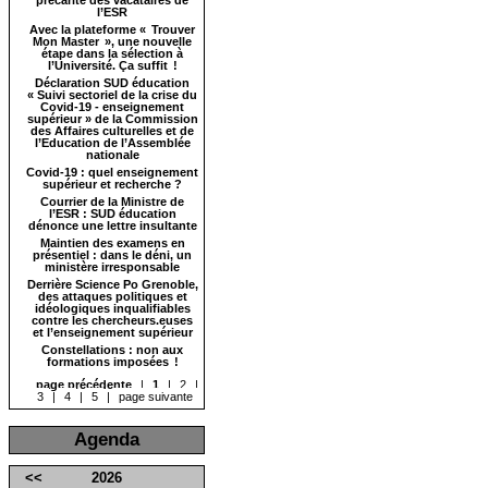
l’ESR
Avec la plateforme « Trouver
Mon Master », une nouvelle
étape dans la sélection à
l’Université. Ça suffit !
Déclaration SUD éducation
« Suivi sectoriel de la crise du
Covid-19 - enseignement
supérieur » de la Commission
des Affaires culturelles et de
l’Education de l’Assemblée
nationale
Covid-19 : quel enseignement
supérieur et recherche ?
Courrier de la Ministre de
l’ESR : SUD éducation
dénonce une lettre insultante
Maintien des examens en
présentiel : dans le déni, un
ministère irresponsable
Derrière Science Po Grenoble,
des attaques politiques et
idéologiques inqualifiables
contre les chercheurs.euses
et l’enseignement supérieur
Constellations : non aux
formations imposées !
page précédente
|
1
|
2
|
3
|
4
|
5
|
page suivante
Agenda
<<
2026