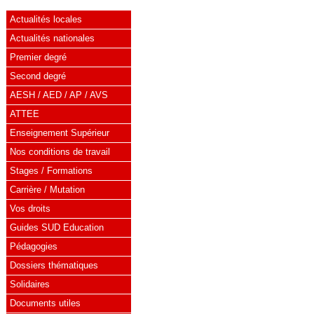
Actualités locales
Actualités nationales
Premier degré
Second degré
AESH / AED / AP / AVS
ATTEE
Enseignement Supérieur
Nos conditions de travail
Stages / Formations
Carrière / Mutation
Vos droits
Guides SUD Education
Pédagogies
Dossiers thématiques
Solidaires
Documents utiles