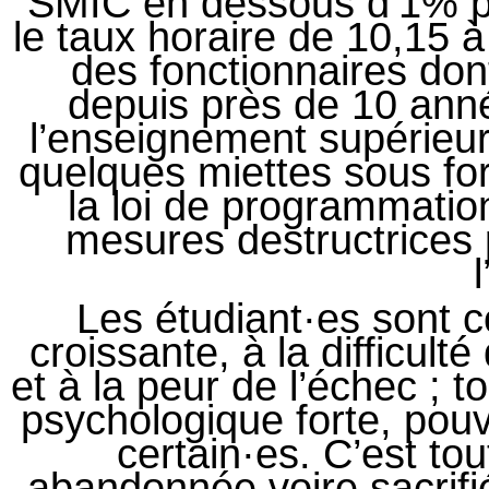
SMIC en dessous d’1% po
le taux horaire de 10,15 
des fonctionnaires dont
depuis près de 10 ann
l’enseignement supérieur
quelques miettes sous fo
la loi de programmatio
mesures destructrices 
Les étudiant·es sont c
croissante, à la difficult
et à la peur de l’échec ; 
psychologique forte, pouv
certain·es. C’est to
abandonnée voire sacrif