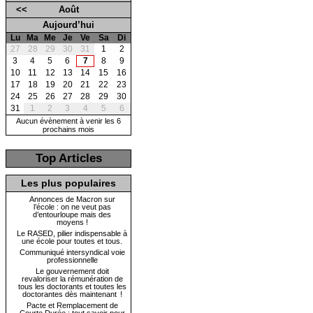
<<
Août
Aujourd’hui
Lu
Ma
Me
Je
Ve
Sa
Di
27
28
29
30
31
1
2
3
4
5
6
7
8
9
10
11
12
13
14
15
16
17
18
19
20
21
22
23
24
25
26
27
28
29
30
31
1
2
3
4
5
6
Aucun évènement à venir les 6
prochains mois
Top Articles
Les plus populaires
Annonces de Macron sur
l’école : on ne veut pas
d’entourloupe mais des
moyens !
Le RASED, pilier indispensable à
une école pour toutes et tous.
Communiqué intersyndical voie
professionnelle
Le gouvernement doit
revaloriser la rémunération de
tous les doctorants et toutes les
doctorantes dès maintenant !
Pacte et Remplacement de
Courte Durée : tout savoir pour