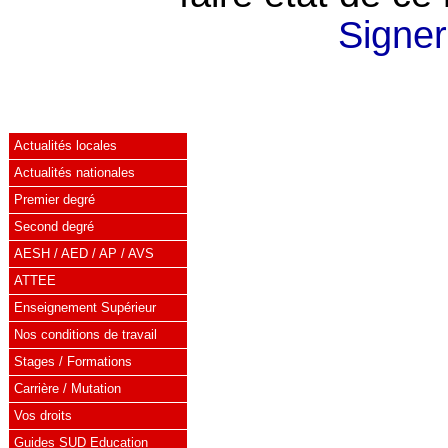
Signer 
Actualités locales
Actualités nationales
Premier degré
Second degré
AESH / AED / AP / AVS
ATTEE
Enseignement Supérieur
Nos conditions de travail
Stages / Formations
Carrière / Mutation
Vos droits
Guides SUD Education