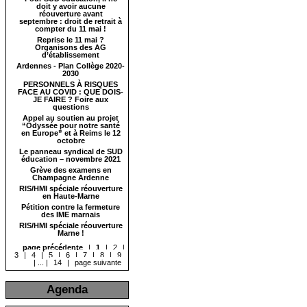
doit y avoir aucune
réouverture avant
septembre : droit de retrait à
compter du 11 mai !
Reprise le 11 mai ?
Organisons des AG
d’établissement
Ardennes - Plan Collège 2020-
2030
PERSONNELS À RISQUES
FACE AU COVID : QUE DOIS-
JE FAIRE ? Foire aux
questions
Appel au soutien au projet
“Odyssée pour notre santé
en Europe” et à Reims le 12
octobre
Le panneau syndical de SUD
éducation – novembre 2021
Grève des examens en
Champagne Ardenne
RIS/HMI spéciale réouverture
en Haute-Marne
Pétition contre la fermeture
des IME marnais
RIS/HMI spéciale réouverture
Marne !
page précédente
|
1
|
2
|
3
|
4
|
5
|
6
|
7
|
8
|
9
|
...
|
14
|
page suivante
Agenda