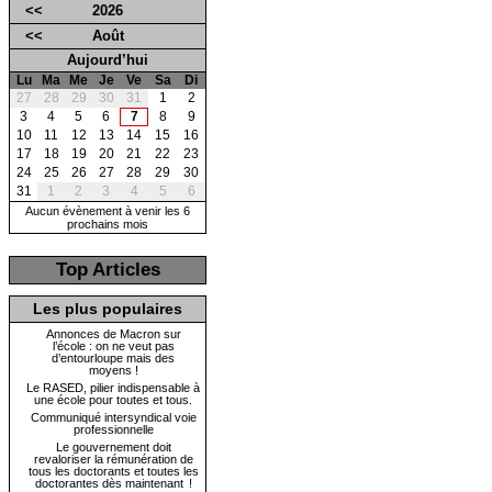
<<
2026
<<
Août
Aujourd’hui
Lu
Ma
Me
Je
Ve
Sa
Di
27
28
29
30
31
1
2
3
4
5
6
7
8
9
10
11
12
13
14
15
16
17
18
19
20
21
22
23
24
25
26
27
28
29
30
31
1
2
3
4
5
6
Aucun évènement à venir les 6
prochains mois
Top Articles
Les plus populaires
Annonces de Macron sur
l’école : on ne veut pas
d’entourloupe mais des
moyens !
Le RASED, pilier indispensable à
une école pour toutes et tous.
Communiqué intersyndical voie
professionnelle
Le gouvernement doit
revaloriser la rémunération de
tous les doctorants et toutes les
doctorantes dès maintenant !