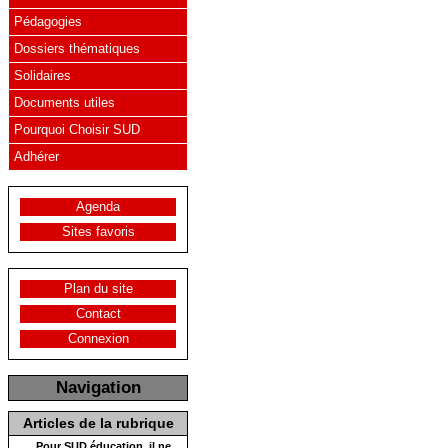
Pédagogies
Dossiers thématiques
Solidaires
Documents utiles
Pourquoi Choisir SUD
Adhérer
Agenda
Sites favoris
Plan du site
Contact
Connexion
Navigation
Articles de la rubrique
Pour SUD éducation, il ne