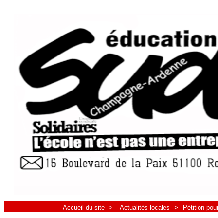
Accueil du site
>
Actualités locales
>
Pétition po