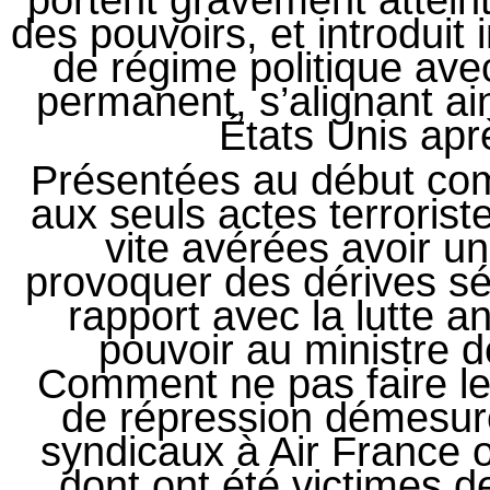
portent gravement atteint
des pouvoirs, et introdui
de régime politique ave
permanent, s’alignant ai
États Unis apr
Présentées au début co
aux seuls actes terrorist
vite avérées avoir un
provoquer des dérives sé
rapport avec la lutte an
pouvoir au ministre de
Comment ne pas faire le
de répression démesuré
syndicaux à Air France 
dont ont été victimes d