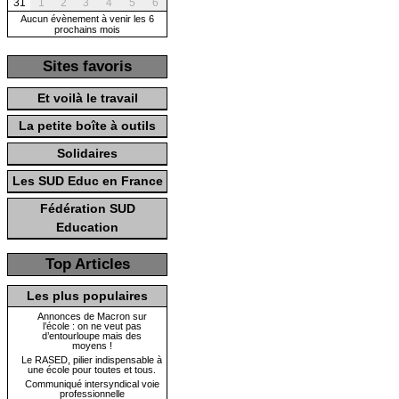
31
1
2
3
4
5
6
Aucun évènement à venir les 6
prochains mois
Sites favoris
Et voilà le travail
La petite boîte à outils
Solidaires
Les SUD Educ en France
Fédération SUD
Education
Top Articles
Les plus populaires
Annonces de Macron sur
l’école : on ne veut pas
d’entourloupe mais des
moyens !
Le RASED, pilier indispensable à
une école pour toutes et tous.
Communiqué intersyndical voie
professionnelle