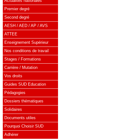
Actualités nationales
Premier degré
Second degré
AESH / AED / AP / AVS
ATTEE
Enseignement Supérieur
Nos conditions de travail
Stages / Formations
Carrière / Mutation
Vos droits
Guides SUD Education
Pédagogies
Dossiers thématiques
Solidaires
Documents utiles
Pourquoi Choisir SUD
Adhérer