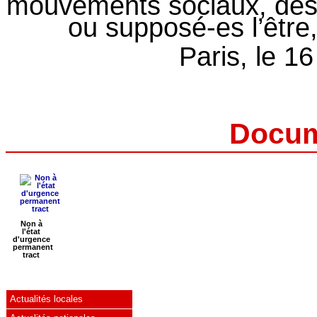
mouvements sociaux, des
ou supposé-es l’être,
Paris, le 
Docum
Non à
l'état
d'urgence
permanent
tract
Actualités locales