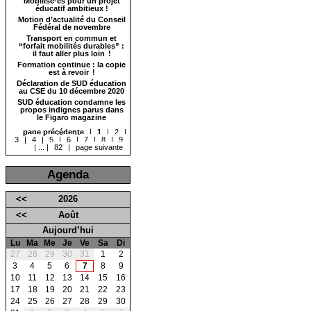
Mobilisé·es pour un projet
éducatif ambitieux !
Motion d’actualité du Conseil
Fédéral de novembre
Transport en commun et
“forfait mobilités durables” :
il faut aller plus loin !
Formation continue : la copie
est à revoir !
Déclaration de SUD éducation
au CSE du 10 décembre 2020
SUD éducation condamne les
propos indignes parus dans
le Figaro magazine
page précédente
|
1
|
2
|
3
|
4
|
5
|
6
|
7
|
8
|
9
|
...
|
82
|
page suivante
Agenda
<<
2026
<<
Août
Aujourd’hui
Lu
Ma
Me
Je
Ve
Sa
Di
27
28
29
30
31
1
2
3
4
5
6
7
8
9
10
11
12
13
14
15
16
17
18
19
20
21
22
23
24
25
26
27
28
29
30