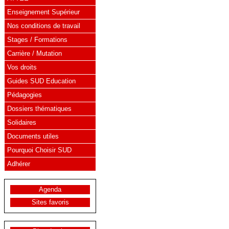
Enseignement Supérieur
Nos conditions de travail
Stages / Formations
Carrière / Mutation
Vos droits
Guides SUD Education
Pédagogies
Dossiers thématiques
Solidaires
Documents utiles
Pourquoi Choisir SUD
Adhérer
Agenda
Sites favoris