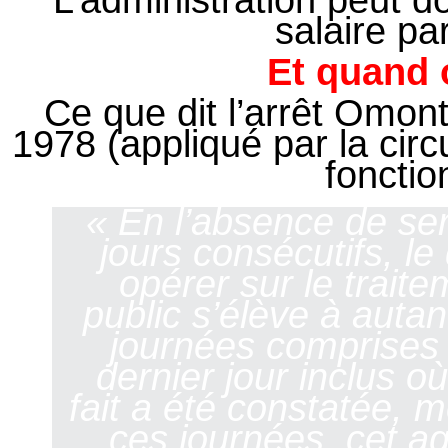
L’administration peut d
salaire pa
Et quand 
Ce que dit l’arrêt Omont 
1978 (appliqué par la circu
fonctio
« En l’absence de ser
jours consécutifs, l
opérer sur le trait
public s’élève à autan
journées comprises 
dernier jour inclus o
fait a été constatée, 
ces journées, cet ag