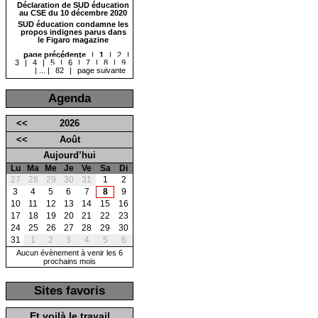
Déclaration de SUD éducation
au CSE du 10 décembre 2020
SUD éducation condamne les
propos indignes parus dans
le Figaro magazine
page précédente
|
1
|
2
|
3
|
4
|
5
|
6
|
7
|
8
|
9
|
...
|
82
|
page suivante
Agenda
<<
2026
<<
Août
Aujourd’hui
Lu
Ma
Me
Je
Ve
Sa
Di
27
28
29
30
31
1
2
3
4
5
6
7
8
9
10
11
12
13
14
15
16
17
18
19
20
21
22
23
24
25
26
27
28
29
30
31
1
2
3
4
5
6
Aucun évènement à venir les 6
prochains mois
Sites favoris
Et voilà le travail