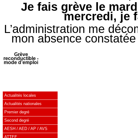
Je fais grève le mardi
mercredi, je f
L’administration me décom
mon absence constatée :
Grève
reconductible -
mode d’emploi
Actualités locales
Actualités nationales
Premier degré
Second degré
AESH / AED / AP / AVS
ATTEE