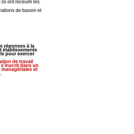
s ont receuilli les
rmations de bassin et
s réponses à la
t établissements
ls pour exercer
tion de travail
 s’inscrit dans un
s managériales et
.