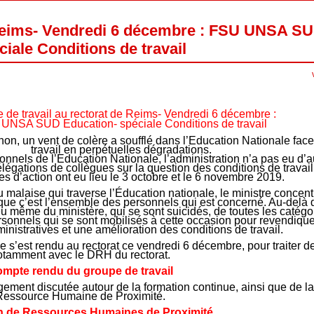
 Reims- Vendredi 6 décembre : FSU UNSA S
ciale Conditions de travail
 de travail au rectorat de Reims- Vendredi 6 décembre :
UNSA SUD Education- spéciale Conditions de travail
non, un vent de colère a soufflé dans l’Education Nationale fac
travail en perpétuelles dégradations.
onnels de l’Education Nationale, l’administration n’a pas eu d’a
légations de collègues sur la question des conditions de travail
es d’action ont eu lieu le 3 octobre et le 6 novembre 2019.
 malaise qui traverse l’Éducation nationale, le ministre concen
s que c’est l’ensemble des personnels qui est concerné. Au-delà
 même du ministère, qui se sont suicidés, de toutes les catégori
rsonnels qui se sont mobilisés à cette occasion pour revendiqu
nistratives et une amélioration des conditions de travail.
’est rendu au rectorat ce vendredi 6 décembre, pour traiter d
otamment avec le DRH du rectorat.
mpte rendu du groupe de travail
rgement discutée autour de la formation continue, ainsi que de l
Ressource Humaine de Proximité.
n de Ressources Humaines de Proximité