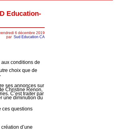
UD Education-
vendredi 6 décembre 2019
par
Sud Education CA
e aux conditions de
utre choix que de
.
tre ses annonces sur
 de Christine Renon,
es. C’est traiter par
er une diminution du
e ces questions
a création d’une