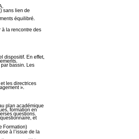
A.
) sans lien de
ements équilibré.
 à la rencontre des
ispositif. En effet,
tements.
 par bassin. Les
et les directrices
nagement ».
n au plan académique
ues, formation en
erses questions.
questionnaire, et
e Formation)
se à l’issue de la