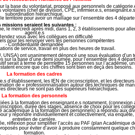
é sur la base du volontariat, proposé aux personnels de catégorie 
 volontaires (chef de division, CPE, infirmier.e.s, enseignant.e.s
subordination hiérarchique.
 le territoire pour avoir un maillage sur l’ensemble des 4 départ
 missions seraient les suivantes :
le mercredi après midi, dans 1, 2, 3 établissements pour aller
agent.e.s
Rendez vous avec les collègues en difficulté
els pour les renvoyer vers les personnes compétentes
- Confidentialité demandée
tions de service, travail en plus des heures de travail.
 UNSA) ont unanimement dénoncé une sous évaluation d’un tel d
es sur la base d’une demi journée, pour l’ensemble des 4 dépar
sitif serait à terme de permettre 15 personnes sur l’académie, un
tatent encore que ces chiffres sont bien en deçà des besoins.
La formation des cadres
fe.s d’établissement, les IEN de circonscription, et les directeurs 
ormation de « professionnalisation autour des techniques de ma
es directeurs ne sont pas des supérieurs hiérarchiques.
La formation des personnels
és liées à la formation des enseignant.e.s notamment, (connexio
’inscription, durée des stages, absence de choix pour les collèg
é académique à la formation des personnels) a répondu aux div
 y répondre individuellement et collectivement, via enquête, 
entretien de carrière.
e, réflexion pour simplifier l’accès au PAF (plan Académique d
 proposés pour éviter d’avoir à produire constamment quelque cho
formation.