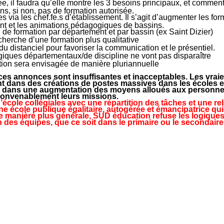
 il faudra qu’elle montre les 3 besoins principaux, et comment il
ns, si non, pas de formation autorisée.
s via les chef.fe.s d’établissement. Il s’agit d’augmenter les fo
nt et les animations pédagogiques de bassins.
de formation par département et par bassin (ex Saint Dizier)
herche d’une formation plus qualitative
n du distanciel pour favoriser la communication et le présentiel.
iques départementaux/de discipline ne vont pas disparaître
ion sera envisagée de manière pluriannuelle
 annonces sont insuffisantes et inacceptables. Les vraie
nt dans des créations de postes massives dans les écoles e
, et dans une augmentation des moyens alloués aux personne
onvenablement leurs missions.
cole collégiales avec une répartition des tâches et une rela
e école publique égalitaire, autogérée et émancipatrice qui
De manière plus générale, SUD éducation refuse les logique
n des équipes, que ce soit dans le primaire ou le secondaire