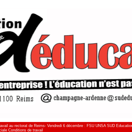
ravail au rectorat de Reims- Vendredi 6 décembre : FSU UNSA SUD Educatio
iale Conditions de travail