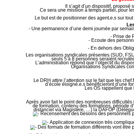
Il s’agit d’un dispositif, propos
Ce sera une mission à temps partiel, pour les
Le but est de positionner des agent.e.s sur tout
Les
- Une permanence d’une demi journée par semaine, 
- Prise de 
- Ecoute des personn
- En dehors des Obliga
Les organisations syndicales présentes (SUD, FSU,
seuls 5 à 8 personnes seraient recruté
L’administration répond que l’objectif du dispo
Organisations Syndicales cons
Le DRH attire l’attention sur le fait que les chef.
d’école éloigné.e.s bénéficieront d’une f
Les OS rappellent que l
Après avoir fait le point des nombreuses difficult
de formation, contenu des formations, période d
distanciel via Magistère, …) la DAFOP (Délégu
Recensement des besoins des personnels pour
Application de connexion très compliqué
Des formats de formation diffèrents vont être