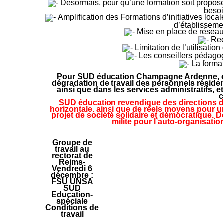
Désormais, pour qu’une formation soit proposée,
besoi
Amplification des Formations d’initiatives locale
d’établisseme
Mise en place de réseau 
Rec
Limitation de l’utilisatio
Les conseillers pédagog
La format
Pour SUD éducation Champagne Ardenne, ces
dégradation de travail des personnels réside
ainsi que dans les services administratifs
c
SUD éducation revendique des directions d’é
horizontale, ainsi que de réels moyens pour un
projet de société solidaire et démocratique. 
milite pour l’auto-organisatio
Groupe de
travail au
rectorat de
Reims-
Vendredi 6
décembre :
FSU UNSA
SUD
Education-
spéciale
Conditions de
travail