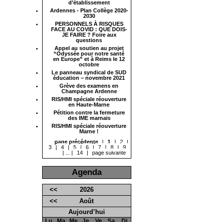
d’établissement
Ardennes - Plan Collège 2020-
2030
PERSONNELS À RISQUES
FACE AU COVID : QUE DOIS-
JE FAIRE ? Foire aux
questions
Appel au soutien au projet
“Odyssée pour notre santé
en Europe” et à Reims le 12
octobre
Le panneau syndical de SUD
éducation – novembre 2021
Grève des examens en
Champagne Ardenne
RIS/HMI spéciale réouverture
en Haute-Marne
Pétition contre la fermeture
des IME marnais
RIS/HMI spéciale réouverture
Marne !
page précédente
|
1
|
2
|
3
|
4
|
5
|
6
|
7
|
8
|
9
|
...
|
14
|
page suivante
Agenda
<<
2026
<<
Août
Aujourd’hui
Lu
Ma
Me
Je
Ve
Sa
Di