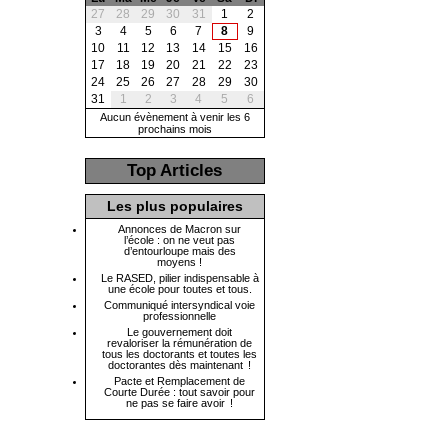
27
28
29
30
31
1
2
3
4
5
6
7
8
9
10
11
12
13
14
15
16
17
18
19
20
21
22
23
24
25
26
27
28
29
30
31
1
2
3
4
5
6
Aucun évènement à venir les 6
prochains mois
Top Articles
Les plus populaires
Annonces de Macron sur
l’école : on ne veut pas
d’entourloupe mais des
moyens !
Le RASED, pilier indispensable à
une école pour toutes et tous.
Communiqué intersyndical voie
professionnelle
Le gouvernement doit
revaloriser la rémunération de
tous les doctorants et toutes les
doctorantes dès maintenant !
Pacte et Remplacement de
Courte Durée : tout savoir pour
ne pas se faire avoir !