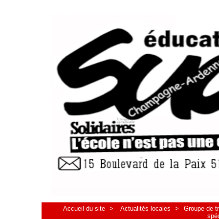
Accueil du site
>
Actualités locales
>
Groupe de t
spéc