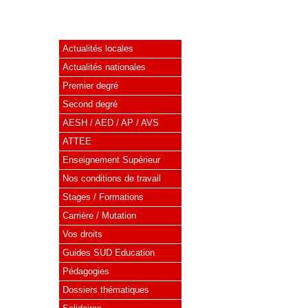
Actualités locales
Actualités nationales
Premier degré
Second degré
AESH / AED / AP / AVS
ATTEE
Enseignement Supérieur
Nos conditions de travail
Stages / Formations
Carrière / Mutation
Vos droits
Guides SUD Education
Pédagogies
Dossiers thématiques