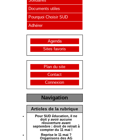
Solidaires
Documents utiles
Pourquoi Choisir SUD
Adhérer
Agenda
Sites favoris
Plan du site
Contact
Connexion
Navigation
Articles de la rubrique
Pour SUD éducation, il ne
doit y avoir aucune
réouverture avant
septembre : droit de retrait à
compter du 11 mai !
Reprise le 11 mai ?
Organisons des AG