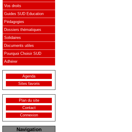
Vos droits
Guides SUD Education
Pédagogies
Dossiers thématiques
Solidaires
Documents utiles
Pourquoi Choisir SUD
Adhérer
Agenda
Sites favoris
Plan du site
Contact
Connexion
Navigation