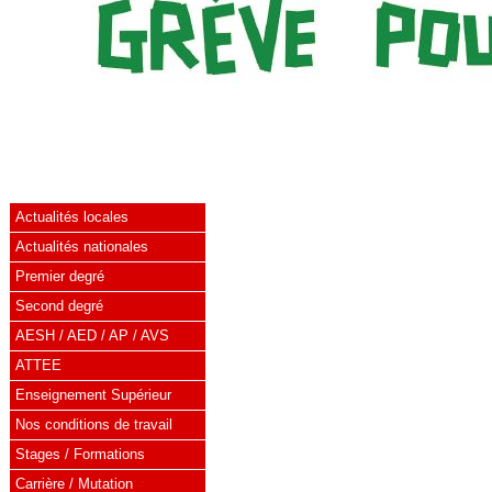
Actualités locales
Actualités nationales
Premier degré
Second degré
AESH / AED / AP / AVS
ATTEE
Enseignement Supérieur
Nos conditions de travail
Stages / Formations
Carrière / Mutation