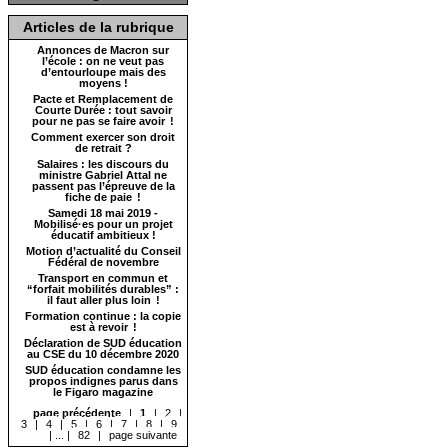
Articles de la rubrique
Annonces de Macron sur
l’école : on ne veut pas
d’entourloupe mais des
moyens !
Pacte et Remplacement de
Courte Durée : tout savoir
pour ne pas se faire avoir !
Comment exercer son droit
de retrait ?
Salaires : les discours du
ministre Gabriel Attal ne
passent pas l’épreuve de la
fiche de paie !
Samedi 18 mai 2019 -
Mobilisé·es pour un projet
éducatif ambitieux !
Motion d’actualité du Conseil
Fédéral de novembre
Transport en commun et
“forfait mobilités durables” :
il faut aller plus loin !
Formation continue : la copie
est à revoir !
Déclaration de SUD éducation
au CSE du 10 décembre 2020
SUD éducation condamne les
propos indignes parus dans
le Figaro magazine
page précédente
|
1
|
2
|
3
|
4
|
5
|
6
|
7
|
8
|
9
|
...
|
82
|
page suivante