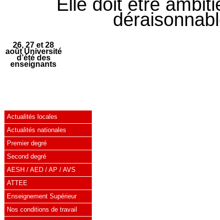
Elle doit être ambit
déraisonnable
26, 27 et 28
août Université
d’été des
enseignants
Actualités locales
Actualités nationales
Premier degré
Second degré
AESH / AED / AP / AVS
ATTEE
Enseignement Supérieur
Nos conditions de travail