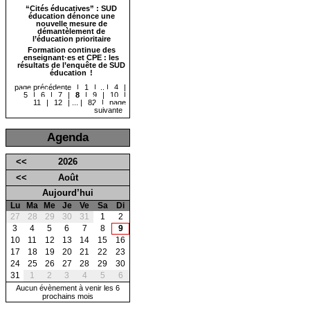
“Cités éducatives” : SUD
éducation dénonce une
nouvelle mesure de
démantèlement de
l’éducation prioritaire
Formation continue des
enseignant·es et CPE : les
résultats de l’enquête de SUD
éducation !
page précédente
|
1
|
...
|
4
|
5
|
6
|
7
|
8
|
9
|
10
|
11
|
12
|
...
|
82
|
page
suivante
Agenda
<<
2026
<<
Août
Aujourd’hui
Lu
Ma
Me
Je
Ve
Sa
Di
27
28
29
30
31
1
2
3
4
5
6
7
8
9
10
11
12
13
14
15
16
17
18
19
20
21
22
23
24
25
26
27
28
29
30
31
1
2
3
4
5
6
Aucun évènement à venir les 6
prochains mois