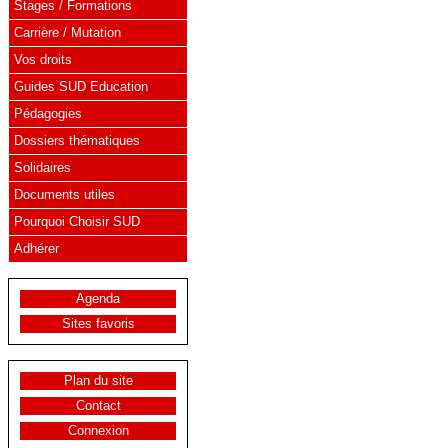
Stages / Formations
Carrière / Mutation
Vos droits
Guides SUD Education
Pédagogies
Dossiers thématiques
Solidaires
Documents utiles
Pourquoi Choisir SUD
Adhérer
Agenda
Sites favoris
Plan du site
Contact
Connexion