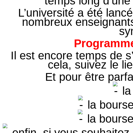
temps long d’une 
L’université a été lanc
nombreux enseignants, 
sy
Programme,
Il est encore temps de s’
cela, suivez le l
Et pour être parf
la 
la bours
la bourse
enfin, si vous souhaitez 