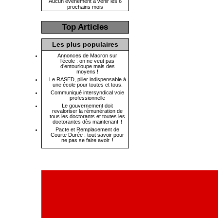
Aucun évènement à venir les 6
prochains mois
Top Articles
Les plus populaires
Annonces de Macron sur
l’école : on ne veut pas
d’entourloupe mais des
moyens !
Le RASED, pilier indispensable à
une école pour toutes et tous.
Communiqué intersyndical voie
professionnelle
Le gouvernement doit
revaloriser la rémunération de
tous les doctorants et toutes les
doctorantes dès maintenant !
Pacte et Remplacement de
Courte Durée : tout savoir pour
ne pas se faire avoir !