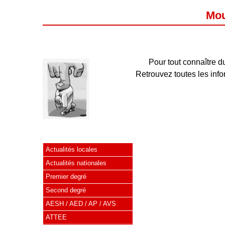
Mou
Pour tout connaître d
Retrouvez toutes les inf
Actualités locales
Actualités nationales
Premier degré
Second degré
AESH / AED / AP / AVS
ATTEE