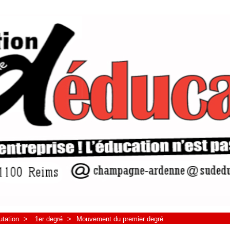
utation
>
1er degré
>
Mouvement du premier degré