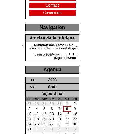
Contact
Connexion
Navigation
Articles de la rubrique
Mutation des personnels
enseignants du second degré
page précédente
|
1
|
2
|
page suivante
Agenda
<<
2026
<<
Août
Aujourd’hui
Lu
Ma
Me
Je
Ve
Sa
Di
27
28
29
30
31
1
2
3
4
5
6
7
8
9
10
11
12
13
14
15
16
17
18
19
20
21
22
23
24
25
26
27
28
29
30
31
1
2
3
4
5
6