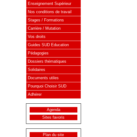
Enseignement Supérieur
Nos conditions de travail
Stages / Formations
Carrière / Mutation
Vos droits
Guides SUD Education
Pédagogies
Dossiers thématiques
Solidaires
Documents utiles
Pourquoi Choisir SUD
Adhérer
Agenda
Sites favoris
Plan du site