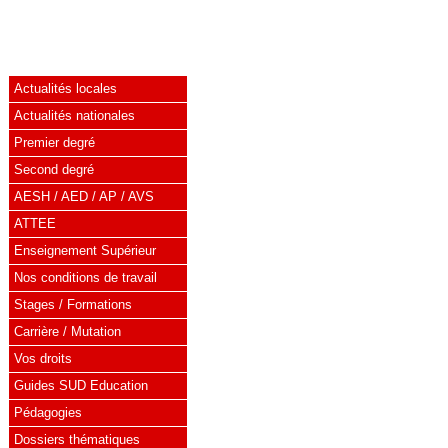
Actualités locales
Actualités nationales
Premier degré
Second degré
AESH / AED / AP / AVS
ATTEE
Enseignement Supérieur
Nos conditions de travail
Stages / Formations
Carrière / Mutation
Vos droits
Guides SUD Education
Pédagogies
Dossiers thématiques