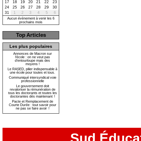
17
18
19
20
21
22
23
24
25
26
27
28
29
30
31
1
2
3
4
5
6
Aucun évènement à venir les 6
prochains mois
Top Articles
Les plus populaires
Annonces de Macron sur
l’école : on ne veut pas
d’entourloupe mais des
moyens !
Le RASED, pilier indispensable à
une école pour toutes et tous.
Communiqué intersyndical voie
professionnelle
Le gouvernement doit
revaloriser la rémunération de
tous les doctorants et toutes les
doctorantes dès maintenant !
Pacte et Remplacement de
Courte Durée : tout savoir pour
ne pas se faire avoir !
Sud Éduca