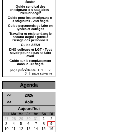
écoles
Guide syndical des
enseignant-e-s stagiaires -
Premier degré
Guide pour les enseignant-e-
s stagiaires - 2nd degré
Guide personnels de labo en
lycées et collèges
Travailler et résister dans le
second degré : guide à
l’usage des personnels
Guide AESH
DHG collèges et LGT - Tout
savoir pour ne pas se faire
avoir
Guide sur le remplacement
dans le 1er degré
page précédente
|
1
|
2
|
3
|
page suivante
Agenda
<<
2026
<<
Août
Aujourd’hui
Lu
Ma
Me
Je
Ve
Sa
Di
27
28
29
30
31
1
2
3
4
5
6
7
8
9
10
11
12
13
14
15
16