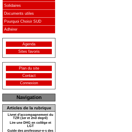
Solidaires
Documents utiles
Pourquoi Choisir SUD
Adhérer
Agenda
Sites favoris
Plan du site
Contact
Connexion
Navigation
Articles de la rubrique
Livret d’accompagnement du
TZR (1er et 2nd degré)
Lire une DHG en collège et
LGT
Guide des professeur-e-s des