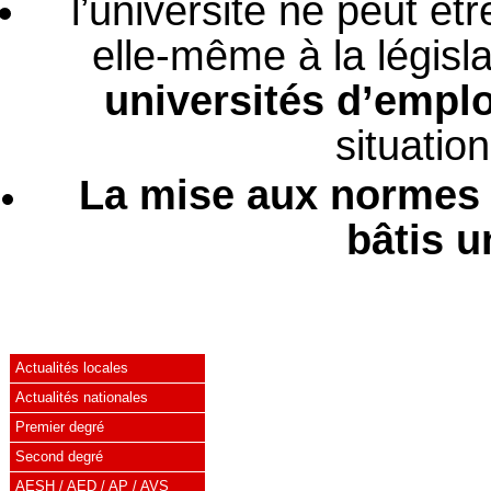
l’université ne peut êtr
elle-même à la législa
universités d’empl
situatio
La mise aux normes d
bâtis u
Actualités locales
Actualités nationales
Premier degré
Second degré
AESH / AED / AP / AVS