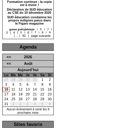
Formation continue : la copie
est à revoir !
Déclaration de SUD éducation
au CSE du 10 décembre 2020
SUD éducation condamne les
propos indignes parus dans
le Figaro magazine
page précédente
|
1
|
2
|
3
|
4
|
5
|
6
|
7
|
8
|
9
|
...
|
82
|
page suivante
Agenda
<<
2026
<<
Août
Aujourd’hui
Lu
Ma
Me
Je
Ve
Sa
Di
27
28
29
30
31
1
2
3
4
5
6
7
8
9
10
11
12
13
14
15
16
17
18
19
20
21
22
23
24
25
26
27
28
29
30
31
1
2
3
4
5
6
Aucun évènement à venir les 6
prochains mois
Sites favoris