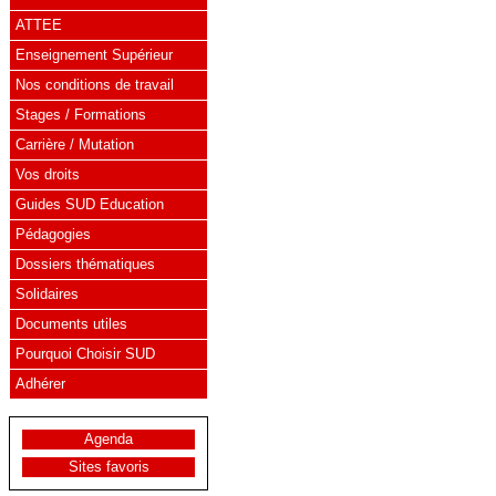
ATTEE
Enseignement Supérieur
Nos conditions de travail
Stages / Formations
Carrière / Mutation
Vos droits
Guides SUD Education
Pédagogies
Dossiers thématiques
Solidaires
Documents utiles
Pourquoi Choisir SUD
Adhérer
Agenda
Sites favoris