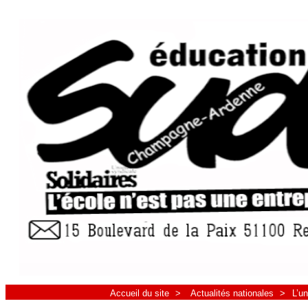
Accueil du site
>
Actualités nationales
>
L’un