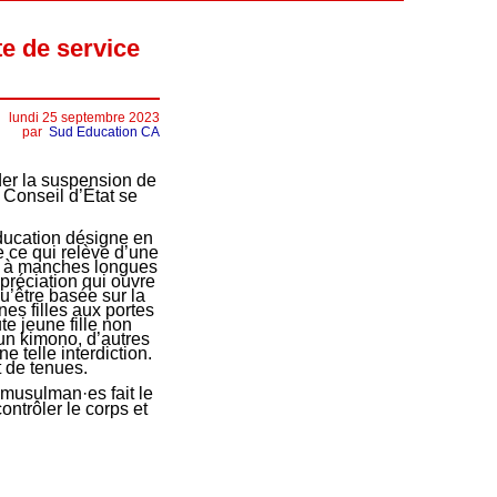
te de service
lundi 25 septembre 2023
par
Sud Education CA
der la suspension de
 Conseil d’État se
Éducation désigne en
e ce qui relève d’une
de à manches longues
préciation qui ouvre
u’être basée sur la
nes filles aux portes
e jeune fille non
un kimono, d’autres
 telle interdiction.
 de tenues.
musulman·es fait le
ntrôler le corps et