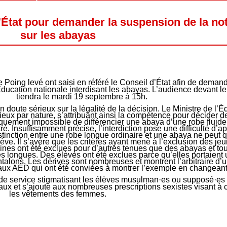
’État pour demander la suspension de la no
sur les abayas
 Poing levé ont saisi en référé le Conseil d’État afin de deman
’Éducation nationale interdisant les abayas. L’audience devant le
tiendra le mardi 19 septembre à 15h.
n doute sérieux sur la légalité de la décision. Le Ministre de l’
eux par nature, s’attribuant ainsi la compétence pour décider d
atiquement impossible de différencier une abaya d’une robe flui
 Insuffisamment précise, l’interdiction pose une difficulté d’ap
istinction entre une robe longue ordinaire et une abaya ne peut q
lève. Il s’avère que les critères ayant mené à l’exclusion des jeu
nes ont été exclues pour d’autres tenues que des abayas et tout
 longues. Des élèves ont été exclues parce qu’elles portaient 
alons. Les dérives sont nombreuses et montrent l’arbitraire d’une
 aux AED qui ont été conviées à montrer l’exemple en changeant
de service stigmatisant les élèves musulman·es ou supposé·es 
ux et s’ajoute aux nombreuses prescriptions sexistes visant à co
les vêtements des femmes.