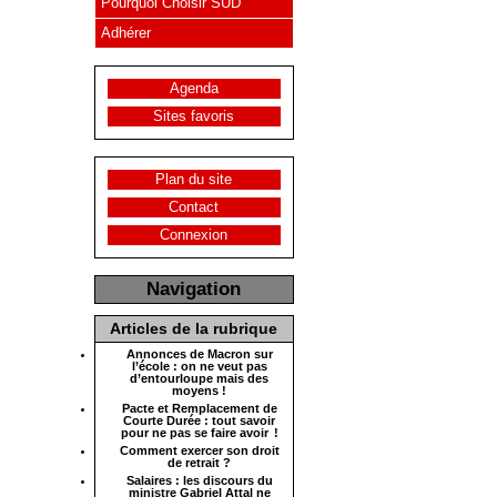
Pourquoi Choisir SUD
Adhérer
Agenda
Sites favoris
Plan du site
Contact
Connexion
Navigation
Articles de la rubrique
Annonces de Macron sur
l’école : on ne veut pas
d’entourloupe mais des
moyens !
Pacte et Remplacement de
Courte Durée : tout savoir
pour ne pas se faire avoir !
Comment exercer son droit
de retrait ?
Salaires : les discours du
ministre Gabriel Attal ne