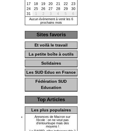
17
18
19
20
21
22
23
24
25
26
27
28
29
30
31
1
2
3
4
5
6
Aucun évènement à venir les 6
prochains mois
Sites favoris
Et voilà le travail
La petite boîte à outils
Solidaires
Les SUD Educ en France
Fédération SUD
Education
Top Articles
Les plus populaires
Annonces de Macron sur
l’école : on ne veut pas
d’entourloupe mais des
moyens !