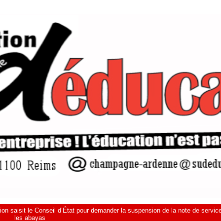
on saisit le Conseil d’État pour demander la suspension de la note de service
les abayas