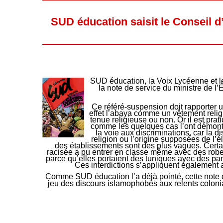
SUD éducation saisit le Conseil d
SUD éducation, la Voix Lycéenne et le
la note de service du ministre de l
Ce référé-suspension doit rapporter u
effet l’abaya comme un vêtement religi
tenue religieuse ou non. Or il est pr
comme les quelques cas l’ont démontré.
la voie aux discriminations, car la d
religion ou l’origine supposées de l’é
des établissements sont des plus vagues. Certai
racisée a pu entrer en classe même avec des robes
parce qu’elles portaient des tuniques avec des pant
Ces interdictions s’appliquent également
Comme SUD éducation l’a déjà pointé, cette note 
jeu des discours islamophobes aux relents colonia