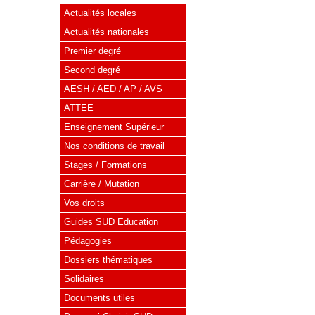
Actualités locales
Actualités nationales
Premier degré
Second degré
AESH / AED / AP / AVS
ATTEE
Enseignement Supérieur
Nos conditions de travail
Stages / Formations
Carrière / Mutation
Vos droits
Guides SUD Education
Pédagogies
Dossiers thématiques
Solidaires
Documents utiles