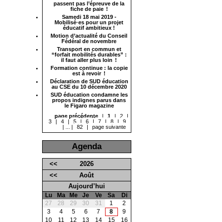
passent pas l’épreuve de la
fiche de paie !
Samedi 18 mai 2019 -
Mobilisé·es pour un projet
éducatif ambitieux !
Motion d’actualité du Conseil
Fédéral de novembre
Transport en commun et
“forfait mobilités durables” :
il faut aller plus loin !
Formation continue : la copie
est à revoir !
Déclaration de SUD éducation
au CSE du 10 décembre 2020
SUD éducation condamne les
propos indignes parus dans
le Figaro magazine
page précédente
|
1
|
2
|
3
|
4
|
5
|
6
|
7
|
8
|
9
|
...
|
82
|
page suivante
Agenda
<<
2026
<<
Août
Aujourd’hui
Lu
Ma
Me
Je
Ve
Sa
Di
27
28
29
30
31
1
2
3
4
5
6
7
8
9
10
11
12
13
14
15
16