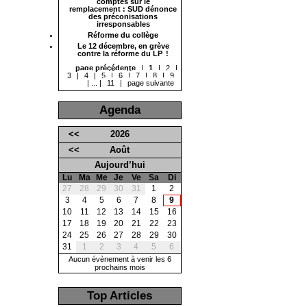
comptes sur le
remplacement : SUD dénonce
des préconisations
irresponsables
Réforme du collège
Le 12 décembre, en grève
contre la réforme du LP !
page précédente
|
1
|
2
|
3
|
4
|
5
|
6
|
7
|
8
|
9
|
...
|
11
|
page suivante
Agenda
<<
2026
<<
Août
Aujourd’hui
Lu
Ma
Me
Je
Ve
Sa
Di
27
28
29
30
31
1
2
3
4
5
6
7
8
9
10
11
12
13
14
15
16
17
18
19
20
21
22
23
24
25
26
27
28
29
30
31
1
2
3
4
5
6
Aucun évènement à venir les 6
prochains mois
Top Articles