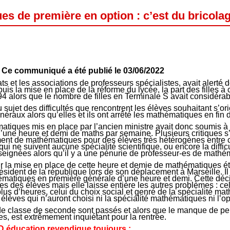
s de première en option : c’est du bricolag
Ce communiqué a été publié le 03/06/2022
 et les associations de professeurs spécialistes, avait alerté d
is la mise en place de la réforme du lycée, la part des filles à c
4 alors que le nombre de filles en Terminale S avait considér
ujet des difficultés que rencontrent les élèves souhaitant s’ori
énéraux alors qu’elles et ils ont arrêté les mathématiques en fin
atiques mis en place par l’ancien ministre avait donc soumis à 
’une heure et demi de maths par semaine. Plusieurs critiques s
ment de mathématiques pour des élèves très hétérogènes entre c
ui ne suivent aucune spécialité scientifique, ou encore la diffic
ignées alors qu’il y a une pénurie de professeur-es de mathé
 la mise en place de cette heure et demie de mathématiques ét
ident de la république lors de son déplacement à Marseille. Il s
hématiques en première générale d’une heure et demi. Cette déc
s des élèves mais elle laisse entière les autres problèmes : c
s d’heures, celui du choix social et genré de la spécialité mat
 élèves qui n’auront choisi ni la spécialité mathématiques ni l’
 de classe de seconde sont passés et alors que le manque de pe
, est extrêmement inquiétant pour la rentrée.
 éducation revendique toujours :