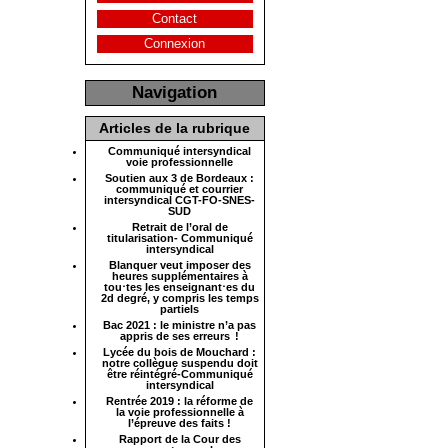
Contact
Connexion
Navigation
Articles de la rubrique
Communiqué intersyndical
voie professionnelle
Soutien aux 3 de Bordeaux :
communiqué et courrier
intersyndical CGT-FO-SNES-
SUD
Retrait de l’oral de
titularisation- Communiqué
intersyndical
Blanquer veut imposer des
heures supplémentaires à
tou⋅tes les enseignant⋅es du
2d degré, y compris les temps
partiels
Bac 2021 : le ministre n’a pas
appris de ses erreurs !
Lycée du bois de Mouchard :
notre collègue suspendu doit
être réintégré-Communiqué
intersyndical
Rentrée 2019 : la réforme de
la voie professionnelle à
l’épreuve des faits !
Rapport de la Cour des