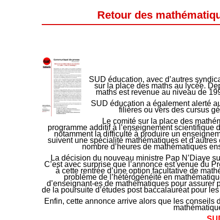
Retour des mathématique
SUD éducation, avec d’autres syndicats
sur la place des maths au lycée. Depu
maths est revenue au niveau de 199
SUD éducation a également alerté au s
filières ou vers des cursus g
Le comité sur la place des mathém
programme additif à l’enseignement scientifique d
notamment la difficulté à produire un enseigne
suivent une spécialité mathématiques et d’autres q
nombre d’heures de mathématiques ense
La décision du nouveau ministre Pap N’Diaye sur
C’est avec surprise que l’annonce est venue du Prés
à cette rentrée d’une option facultative de mat
problème de l’hétérogénéité en mathématique
d’enseignant-es de mathématiques pour assurer plu
de la poursuite d’études post baccalauréat pour les
Enfin, cette annonce arrive alors que les conseils
mathématiques
SUD