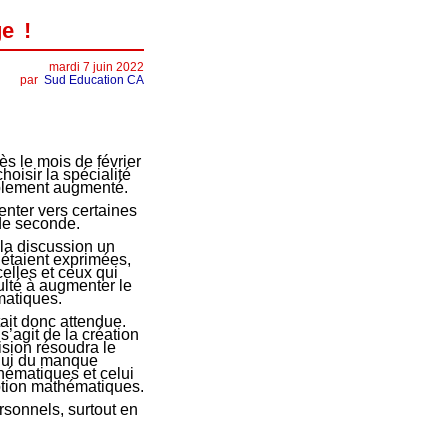
e !
mardi 7 juin 2022
par
Sud Education CA
ès le mois de février
hoisir la spécialité
ablement augmenté.
enter vers certaines
 de seconde.
la discussion un
’étaient exprimées,
elles et ceux qui
ulté à augmenter le
matiques.
ait donc attendue.
’agit de la création
ision résoudra le
elui du manque
hématiques et celui
option mathématiques.
rsonnels, surtout en