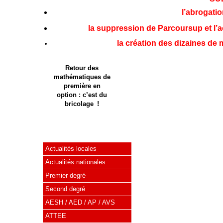
l’abrogatio
la suppression de Parcoursup et l’acc
la création des dizaines de 
Retour des
mathématiques de
première en
option : c’est du
bricolage !
Actualités locales
Actualités nationales
Premier degré
Second degré
AESH / AED / AP / AVS
ATTEE