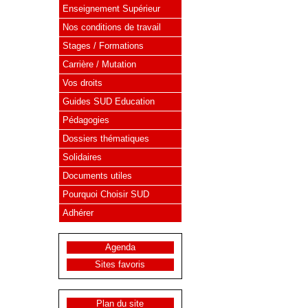
Enseignement Supérieur
Nos conditions de travail
Stages / Formations
Carrière / Mutation
Vos droits
Guides SUD Education
Pédagogies
Dossiers thématiques
Solidaires
Documents utiles
Pourquoi Choisir SUD
Adhérer
Agenda
Sites favoris
Plan du site