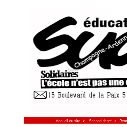
Accueil du site
>
Second degré
>
Reto