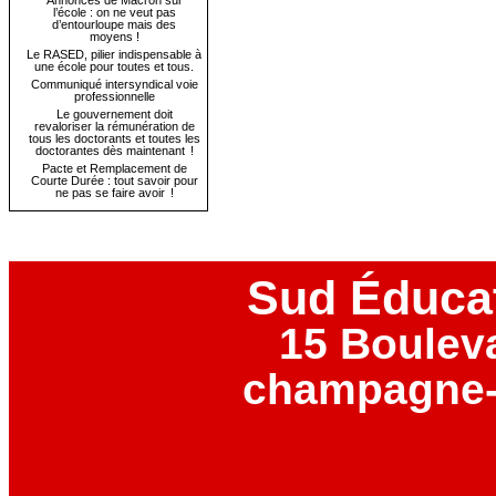
Annonces de Macron sur
l’école : on ne veut pas
d’entourloupe mais des
moyens !
Le RASED, pilier indispensable à
une école pour toutes et tous.
Communiqué intersyndical voie
professionnelle
Le gouvernement doit
revaloriser la rémunération de
tous les doctorants et toutes les
doctorantes dès maintenant !
Pacte et Remplacement de
Courte Durée : tout savoir pour
ne pas se faire avoir !
Sud Éduca
15 Boulev
champagne-