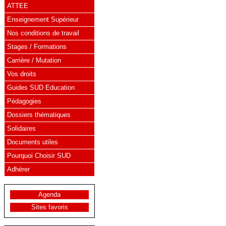
ATTEE
Enseignement Supérieur
Nos conditions de travail
Stages / Formations
Carrière / Mutation
Vos droits
Guides SUD Education
Pédagogies
Dossiers thématiques
Solidaires
Documents utiles
Pourquoi Choisir SUD
Adhérer
Agenda
Sites favoris