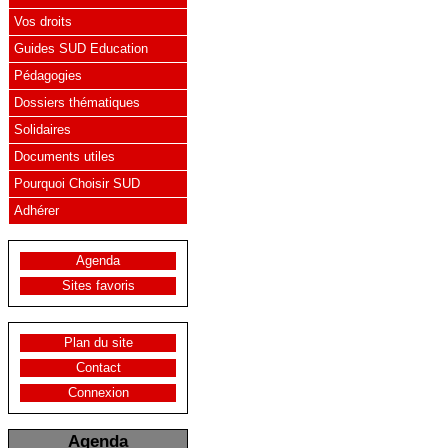
Vos droits
Guides SUD Education
Pédagogies
Dossiers thématiques
Solidaires
Documents utiles
Pourquoi Choisir SUD
Adhérer
Agenda
Sites favoris
Plan du site
Contact
Connexion
Agenda