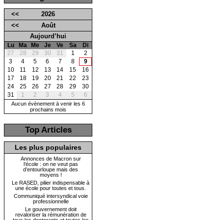
<<
2026
<<
Août
Aujourd’hui
Lu
Ma
Me
Je
Ve
Sa
Di
27
28
29
30
31
1
2
3
4
5
6
7
8
9
10
11
12
13
14
15
16
17
18
19
20
21
22
23
24
25
26
27
28
29
30
31
1
2
3
4
5
6
Aucun évènement à venir les 6
prochains mois
Top Articles
Les plus populaires
Annonces de Macron sur
l’école : on ne veut pas
d’entourloupe mais des
moyens !
Le RASED, pilier indispensable à
une école pour toutes et tous.
Communiqué intersyndical voie
professionnelle
Le gouvernement doit
revaloriser la rémunération de