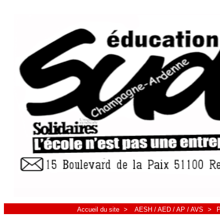
Accueil du site
>
AESH / AED / AP / AVS
>
P