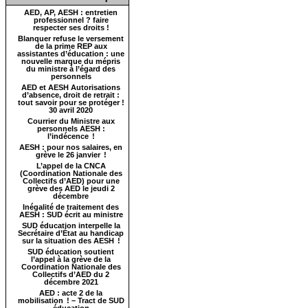
AED, AP, AESH : entretien
professionnel ? faire
respecter ses droits !
Blanquer refuse le versement
de la prime REP aux
assistantes d’éducation : une
nouvelle marque du mépris
du ministre à l’égard des
personnels
AED et AESH Autorisations
d’absence, droit de retrait :
tout savoir pour se protéger !
30 avril 2020
Courrier du Ministre aux
personnels AESH :
l’indécence !
AESH : pour nos salaires, en
grève le 26 janvier !
L’appel de la CNCA
(Coordination Nationale des
Collectifs d’AED) pour une
grève des AED le jeudi 2
décembre
Inégalité de traitement des
AESH : SUD écrit au ministre
SUD éducation interpelle la
Secrétaire d’État au handicap
sur la situation des AESH !
SUD éducation soutient
l’appel à la grève de la
Coordination Nationale des
Collectifs d’AED du 2
décembre 2021
AED : acte 2 de la
mobilisation ! – Tract de SUD
éducation