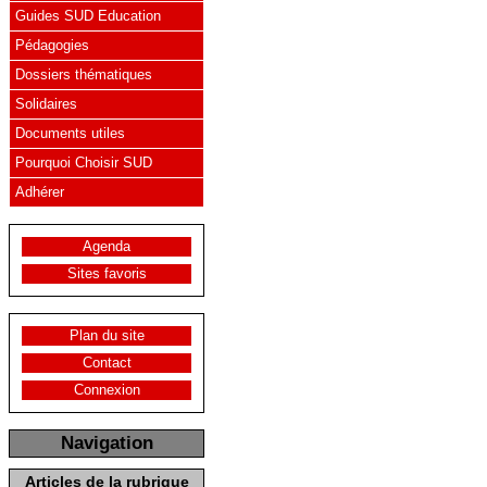
Guides SUD Education
Pédagogies
Dossiers thématiques
Solidaires
Documents utiles
Pourquoi Choisir SUD
Adhérer
Agenda
Sites favoris
Plan du site
Contact
Connexion
Navigation
Articles de la rubrique