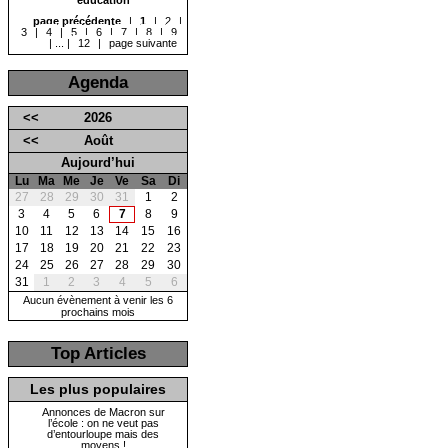
page précédente
|
1
|
2
|
3
|
4
|
5
|
6
|
7
|
8
|
9
|
...
|
12
|
page suivante
Agenda
<<
2026
<<
Août
Aujourd’hui
Lu
Ma
Me
Je
Ve
Sa
Di
27
28
29
30
31
1
2
3
4
5
6
7
8
9
10
11
12
13
14
15
16
17
18
19
20
21
22
23
24
25
26
27
28
29
30
31
1
2
3
4
5
6
Aucun évènement à venir les 6
prochains mois
Top Articles
Les plus populaires
Annonces de Macron sur
l’école : on ne veut pas
d’entourloupe mais des
moyens !