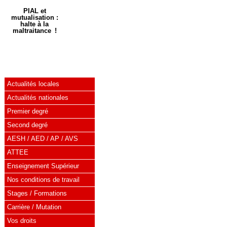
PIAL et
mutualisation :
halte à la
maltraitance !
Actualités locales
Actualités nationales
Premier degré
Second degré
AESH / AED / AP / AVS
ATTEE
Enseignement Supérieur
Nos conditions de travail
Stages / Formations
Carrière / Mutation
Vos droits