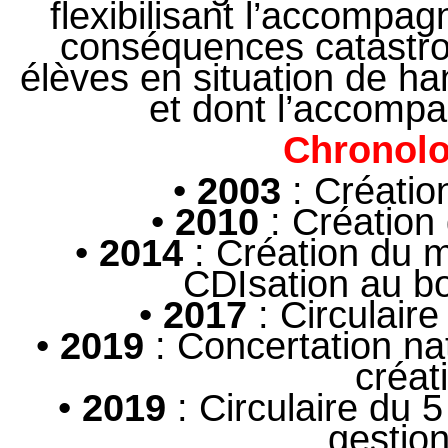
flexibilisant l’accompa
conséquences catastrop
élèves en situation de h
et dont l’accomp
Chronolo
•
2003
: Créatio
•
2010
: Création
•
2014
: Création du m
CDIsation au b
•
2017
: Circulair
•
2019
: Concertation nat
créat
•
2019
: Circulaire du 5
gestio