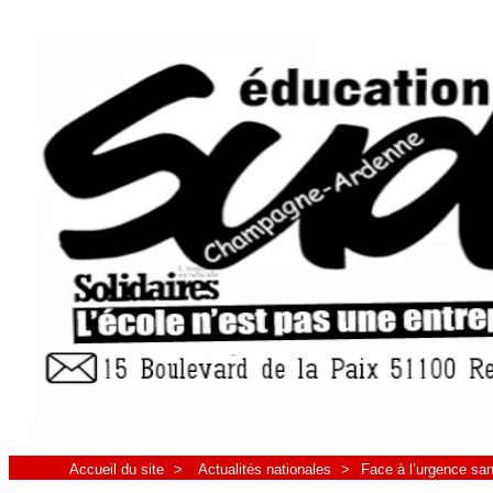
Accueil du site
>
Actualités nationales
>
Face à l’urgence san