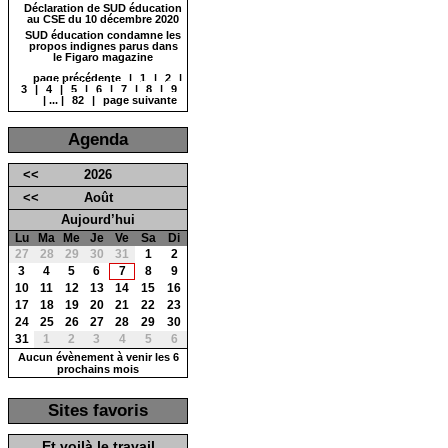
Déclaration de SUD éducation
au CSE du 10 décembre 2020
SUD éducation condamne les
propos indignes parus dans
le Figaro magazine
page précédente
|
1
|
2
|
3
|
4
|
5
|
6
|
7
|
8
|
9
|
...
|
82
|
page suivante
Agenda
<<
2026
<<
Août
Aujourd’hui
Lu
Ma
Me
Je
Ve
Sa
Di
27
28
29
30
31
1
2
3
4
5
6
7
8
9
10
11
12
13
14
15
16
17
18
19
20
21
22
23
24
25
26
27
28
29
30
31
1
2
3
4
5
6
Aucun évènement à venir les 6
prochains mois
Sites favoris
Et voilà le travail