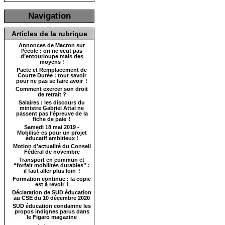
Navigation
Articles de la rubrique
Annonces de Macron sur
l’école : on ne veut pas
d’entourloupe mais des
moyens !
Pacte et Remplacement de
Courte Durée : tout savoir
pour ne pas se faire avoir !
Comment exercer son droit
de retrait ?
Salaires : les discours du
ministre Gabriel Attal ne
passent pas l’épreuve de la
fiche de paie !
Samedi 18 mai 2019 -
Mobilisé·es pour un projet
éducatif ambitieux !
Motion d’actualité du Conseil
Fédéral de novembre
Transport en commun et
“forfait mobilités durables” :
il faut aller plus loin !
Formation continue : la copie
est à revoir !
Déclaration de SUD éducation
au CSE du 10 décembre 2020
SUD éducation condamne les
propos indignes parus dans
le Figaro magazine