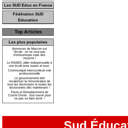
Les SUD Educ en France
Fédération SUD
Education
Top Articles
Les plus populaires
Annonces de Macron sur
l’école : on ne veut pas
d’entourloupe mais des
moyens !
Le RASED, pilier indispensable à
une école pour toutes et tous.
Communiqué intersyndical voie
professionnelle
Le gouvernement doit
revaloriser la rémunération de
tous les doctorants et toutes les
doctorantes dès maintenant !
Pacte et Remplacement de
Courte Durée : tout savoir pour
ne pas se faire avoir !
Sud Éduca