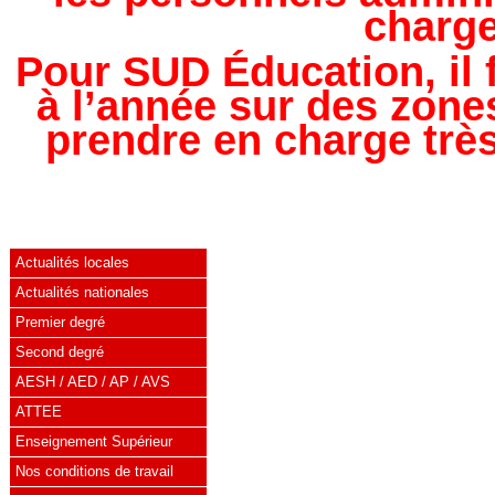
charge
Pour SUD Éducation, il f
à l’année sur des zone
prendre en charge trè
Actualités locales
Actualités nationales
Premier degré
Second degré
AESH / AED / AP / AVS
ATTEE
Enseignement Supérieur
Nos conditions de travail