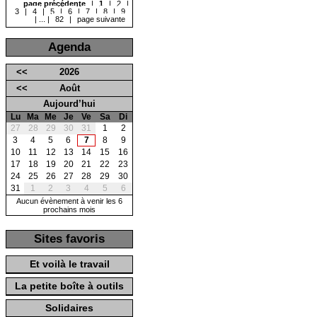
page précédente
|
1
|
2
|
3
|
4
|
5
|
6
|
7
|
8
|
9
|
...
|
82
|
page suivante
Agenda
<<
2026
<<
Août
Aujourd’hui
Lu
Ma
Me
Je
Ve
Sa
Di
27
28
29
30
31
1
2
3
4
5
6
7
8
9
10
11
12
13
14
15
16
17
18
19
20
21
22
23
24
25
26
27
28
29
30
31
1
2
3
4
5
6
Aucun évènement à venir les 6
prochains mois
Sites favoris
Et voilà le travail
La petite boîte à outils
Solidaires