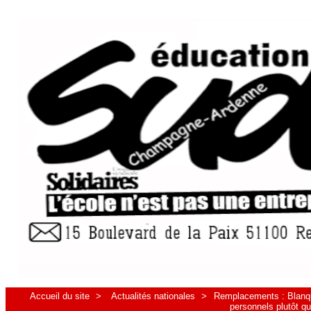
Accueil du site
>
Actualités nationales
>
Remplacements : Blanqu
personnels plutôt qu