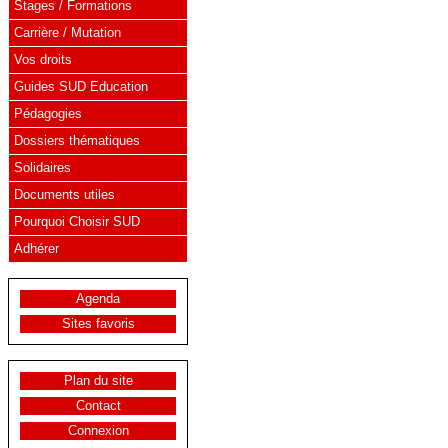
Stages / Formations
Carrière / Mutation
Vos droits
Guides SUD Education
Pédagogies
Dossiers thématiques
Solidaires
Documents utiles
Pourquoi Choisir SUD
Adhérer
Agenda
Sites favoris
Plan du site
Contact
Connexion