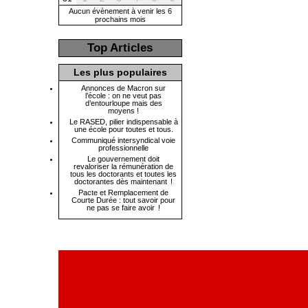
Aucun évènement à venir les 6
prochains mois
Top Articles
Les plus populaires
Annonces de Macron sur
l’école : on ne veut pas
d’entourloupe mais des
moyens !
Le RASED, pilier indispensable à
une école pour toutes et tous.
Communiqué intersyndical voie
professionnelle
Le gouvernement doit
revaloriser la rémunération de
tous les doctorants et toutes les
doctorantes dès maintenant !
Pacte et Remplacement de
Courte Durée : tout savoir pour
ne pas se faire avoir !