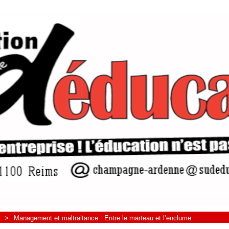
>
Management et maltraitance : Entre le marteau et l’enclume