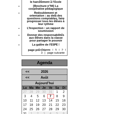
le harcèlement à l’école
[Brochure n°94] La
coopérative pédagogique
Redoublement et
orientation : au delà des
questions comptables, faire
progresser tous les élèves à
leur rythme
L’Inspection : un rapport de
soumission
Donner des responsabilités
aux élèves dans la classe
pour partager le pouvoir
La galère de l’ESPE !
page précédente
|
1
|
2
|
3
|
page suivante
Agenda
<<
2026
<<
Août
Aujourd’hui
Lu
Ma
Me
Je
Ve
Sa
Di
27
28
29
30
31
1
2
3
4
5
6
7
8
9
10
11
12
13
14
15
16
17
18
19
20
21
22
23
24
25
26
27
28
29
30
31
1
2
3
4
5
6