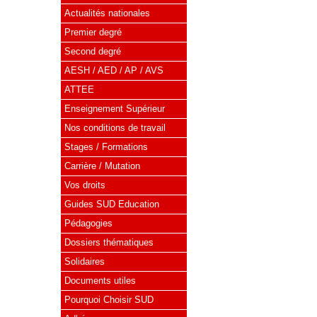
Actualités nationales
Premier degré
Second degré
AESH / AED / AP / AVS
ATTEE
Enseignement Supérieur
Nos conditions de travail
Stages / Formations
Carrière / Mutation
Vos droits
Guides SUD Education
Pédagogies
Dossiers thématiques
Solidaires
Documents utiles
Pourquoi Choisir SUD