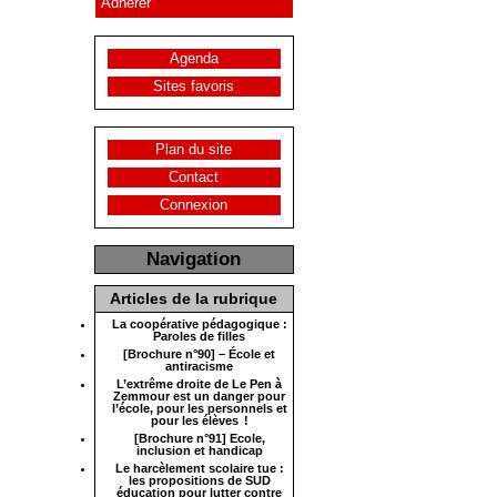
Adhérer
Agenda
Sites favoris
Plan du site
Contact
Connexion
Navigation
Articles de la rubrique
La coopérative pédagogique :
Paroles de filles
[Brochure n°90] – École et
antiracisme
L’extrême droite de Le Pen à
Zemmour est un danger pour
l’école, pour les personnels et
pour les élèves !
[Brochure n°91] Ecole,
inclusion et handicap
Le harcèlement scolaire tue :
les propositions de SUD
éducation pour lutter contre