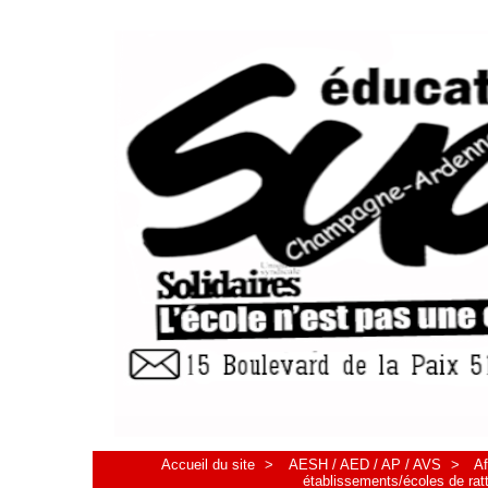
Accueil du site
>
AESH / AED / AP / AVS
>
Af
établissements/écoles de ra