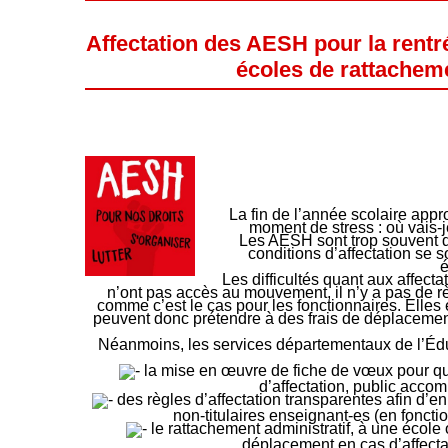
Affectation des AESH pour la rentré
écoles de rattachem
La fin de l’année scolaire appr
moment de stress : où vais-j
Les AESH sont trop souvent dé
conditions d’affectation se 
é
Les difficultés quant aux affecta
n’ont pas accès au mouvement, il n’y a pas de règ
comme c’est le cas pour les fonctionnaires. Elles 
peuvent donc prétendre à des frais de déplacement
Néanmoins, les services départementaux de l’Édu
la mise en œuvre de fiche de vœux pour que 
d’affectation, public acc
des règles d’affectation transparentes afin d’en 
non-titulaires enseignant-es (en fonctio
le rattachement administratif, à une école
déplacement en cas d’affecta