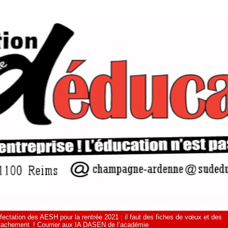
fectation des AESH pour la rentrée 2021 : il faut des fiches de vœux et des
ttachement ! Courrier aux IA DASEN de l’académie