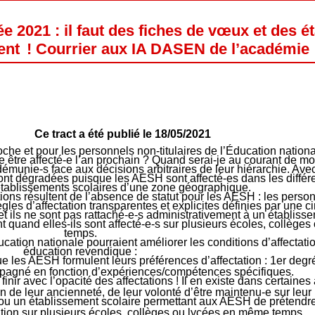
e 2021 : il faut des fiches de vœux et des é
ent ! Courrier aux IA DASEN de l’académie
Ce tract a été publié le 18/05/2021
oche et pour les personnels non-titulaires de l’Éducation nationa
e être affecté-e l’an prochain ? Quand serai-je au courant de mo
munie-s face aux décisions arbitraires de leur hiérarchie. Avec
sont dégradées puisque les AESH sont affecté-es dans les différ
tablissements scolaires d’une zone géographique.
tions résultent de l’absence de statut pour les AESH : les person
les d’affectation transparentes et explicites définies par une ci
et ils ne sont pas rattaché-e-s administrativement à un établisse
 quand elles-ils sont affecté-e-s sur plusieurs écoles, collège
temps.
cation nationale pourraient améliorer les conditions d’affecta
éducation revendique :
les AESH formulent leurs préférences d’affectation : 1er degré
ompagné en fonction d’expériences/compétences spécifiques.
finir avec l’opacité des affectations ! Il en existe dans certain
n de leur ancienneté, de leur volonté d’être maintenu-e sur leur 
 ou un établissement scolaire permettant aux AESH de prétendre
tion sur plusieurs écoles, collèges ou lycées en même temps.