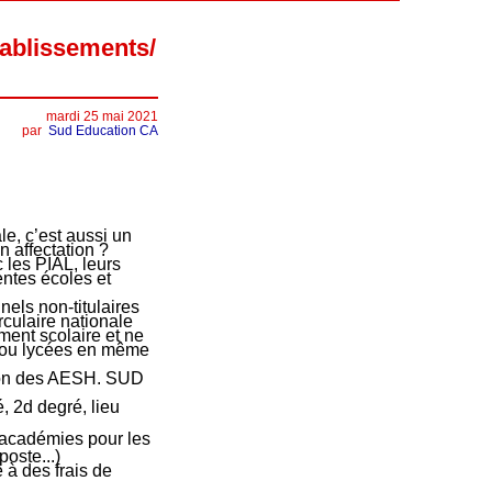
tablissements/
mardi 25 mai 2021
par
Sud Education CA
le, c’est aussi un
n affectation ?
 les PIAL, leurs
entes écoles et
nels non-titulaires
rculaire nationale
ment scolaire et ne
s ou lycées en même
tion des AESH. SUD
, 2d degré, lieu
es académies pour les
poste...)
 à des frais de