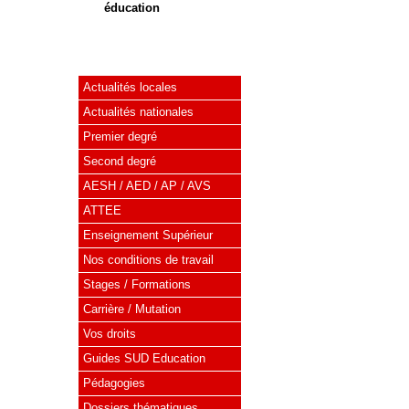
éducation
Actualités locales
Actualités nationales
Premier degré
Second degré
AESH / AED / AP / AVS
ATTEE
Enseignement Supérieur
Nos conditions de travail
Stages / Formations
Carrière / Mutation
Vos droits
Guides SUD Education
Pédagogies
Dossiers thématiques