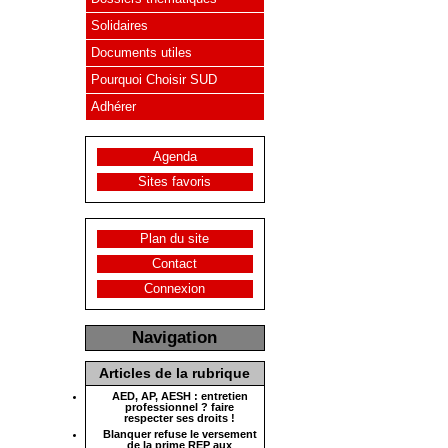
Solidaires
Documents utiles
Pourquoi Choisir SUD
Adhérer
Agenda
Sites favoris
Plan du site
Contact
Connexion
Navigation
Articles de la rubrique
AED, AP, AESH : entretien
professionnel ? faire
respecter ses droits !
Blanquer refuse le versement
de la prime REP aux