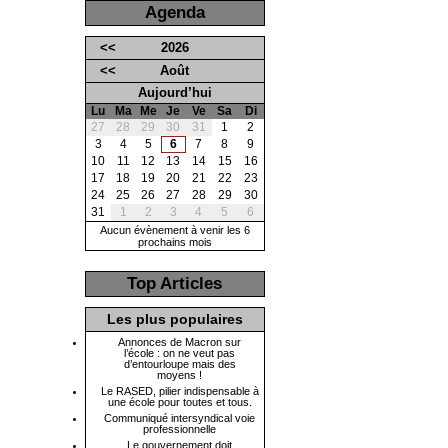
Agenda
<<
2026
<<
Août
Aujourd’hui
Lu
Ma
Me
Je
Ve
Sa
Di
27
28
29
30
31
1
2
3
4
5
6
7
8
9
10
11
12
13
14
15
16
17
18
19
20
21
22
23
24
25
26
27
28
29
30
31
1
2
3
4
5
6
Aucun évènement à venir les 6
prochains mois
Top Articles
Les plus populaires
Annonces de Macron sur
l’école : on ne veut pas
d’entourloupe mais des
moyens !
Le RASED, pilier indispensable à
une école pour toutes et tous.
Communiqué intersyndical voie
professionnelle
Le gouvernement doit