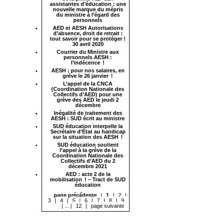
assistantes d’éducation : une
nouvelle marque du mépris
du ministre à l’égard des
personnels
AED et AESH Autorisations
d’absence, droit de retrait :
tout savoir pour se protéger !
30 avril 2020
Courrier du Ministre aux
personnels AESH :
l’indécence !
AESH : pour nos salaires, en
grève le 26 janvier !
L’appel de la CNCA
(Coordination Nationale des
Collectifs d’AED) pour une
grève des AED le jeudi 2
décembre
Inégalité de traitement des
AESH : SUD écrit au ministre
SUD éducation interpelle la
Secrétaire d’État au handicap
sur la situation des AESH !
SUD éducation soutient
l’appel à la grève de la
Coordination Nationale des
Collectifs d’AED du 2
décembre 2021
AED : acte 2 de la
mobilisation ! – Tract de SUD
éducation
page précédente
|
1
|
2
|
3
|
4
|
5
|
6
|
7
|
8
|
9
|
...
|
12
|
page suivante