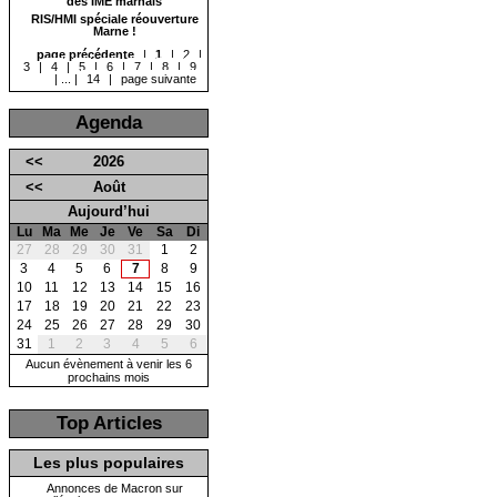
des IME marnais
RIS/HMI spéciale réouverture
Marne !
page précédente
|
1
|
2
|
3
|
4
|
5
|
6
|
7
|
8
|
9
|
...
|
14
|
page suivante
Agenda
<<
2026
<<
Août
Aujourd’hui
Lu
Ma
Me
Je
Ve
Sa
Di
27
28
29
30
31
1
2
3
4
5
6
7
8
9
10
11
12
13
14
15
16
17
18
19
20
21
22
23
24
25
26
27
28
29
30
31
1
2
3
4
5
6
Aucun évènement à venir les 6
prochains mois
Top Articles
Les plus populaires
Annonces de Macron sur