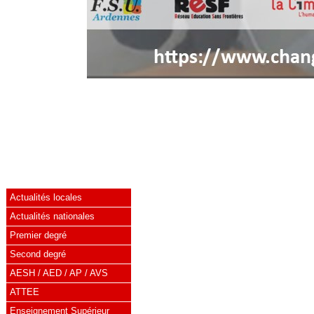
Actualités locales
Actualités nationales
Premier degré
Second degré
AESH / AED / AP / AVS
ATTEE
Enseignement Supérieur