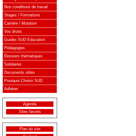
Nos conditions de travail
Stages / Formations
Carrière / Mutation
Vos droits
Guides SUD Education
Pédagogies
Dossiers thématiques
Solidaires
Documents utiles
Pourquoi Choisir SUD
Adhérer
Agenda
Sites favoris
Plan du site