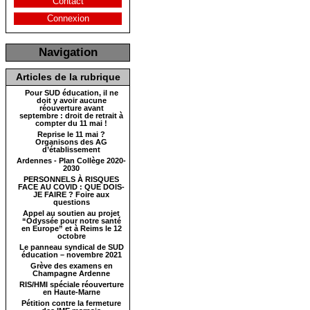
Contact
Connexion
Navigation
Articles de la rubrique
Pour SUD éducation, il ne
doit y avoir aucune
réouverture avant
septembre : droit de retrait à
compter du 11 mai !
Reprise le 11 mai ?
Organisons des AG
d’établissement
Ardennes - Plan Collège 2020-
2030
PERSONNELS À RISQUES
FACE AU COVID : QUE DOIS-
JE FAIRE ? Foire aux
questions
Appel au soutien au projet
“Odyssée pour notre santé
en Europe” et à Reims le 12
octobre
Le panneau syndical de SUD
éducation – novembre 2021
Grève des examens en
Champagne Ardenne
RIS/HMI spéciale réouverture
en Haute-Marne
Pétition contre la fermeture