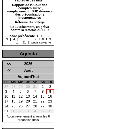
l’épreuve des faits !
Rapport de la Cour des
comptes sur le
remplacement : SUD dénonce
des préconisations
irresponsables
Réforme du collège
Le 12 décembre, en grève
contre la réforme du LP !
page précédente
|
1
|
2
|
3
|
4
|
5
|
6
|
7
|
8
|
9
|
...
|
11
|
page suivante
Agenda
<<
2026
<<
Août
Aujourd’hui
Lu
Ma
Me
Je
Ve
Sa
Di
27
28
29
30
31
1
2
3
4
5
6
7
8
9
10
11
12
13
14
15
16
17
18
19
20
21
22
23
24
25
26
27
28
29
30
31
1
2
3
4
5
6
Aucun évènement à venir les 6
prochains mois