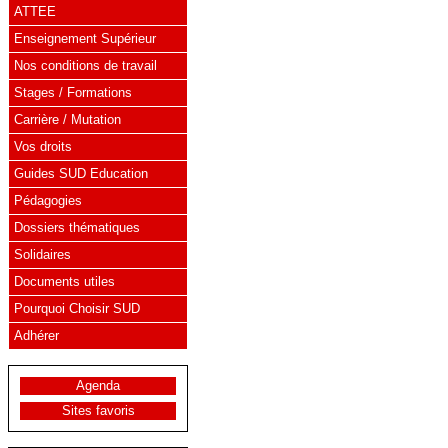
ATTEE
Enseignement Supérieur
Nos conditions de travail
Stages / Formations
Carrière / Mutation
Vos droits
Guides SUD Education
Pédagogies
Dossiers thématiques
Solidaires
Documents utiles
Pourquoi Choisir SUD
Adhérer
Agenda
Sites favoris