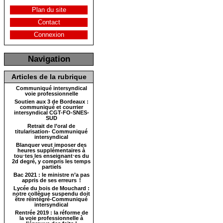
Plan du site
Contact
Connexion
Navigation
Articles de la rubrique
Communiqué intersyndical
voie professionnelle
Soutien aux 3 de Bordeaux :
communiqué et courrier
intersyndical CGT-FO-SNES-
SUD
Retrait de l’oral de
titularisation- Communiqué
intersyndical
Blanquer veut imposer des
heures supplémentaires à
tou⋅tes les enseignant⋅es du
2d degré, y compris les temps
partiels
Bac 2021 : le ministre n’a pas
appris de ses erreurs !
Lycée du bois de Mouchard :
notre collègue suspendu doit
être réintégré-Communiqué
intersyndical
Rentrée 2019 : la réforme de
la voie professionnelle à