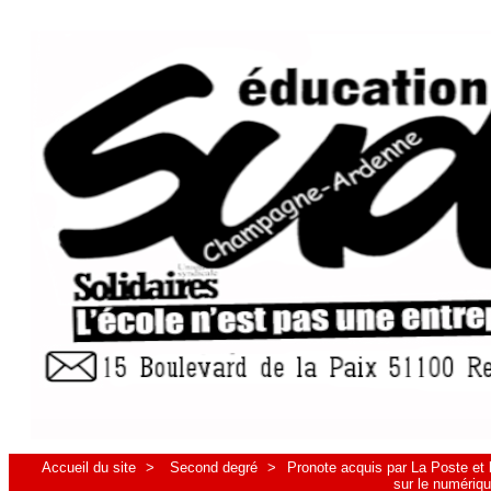
Accueil du site
>
Second degré
>
Pronote acquis par La Poste et
sur le numériqu