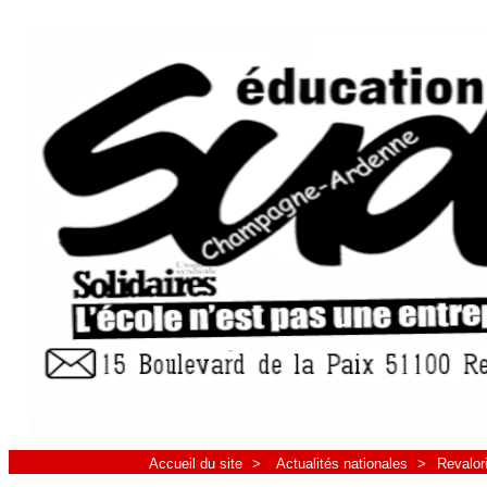
Accueil du site
>
Actualités nationales
>
Revalori