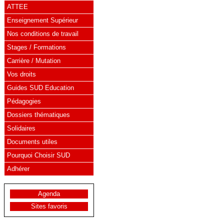
ATTEE
Enseignement Supérieur
Nos conditions de travail
Stages / Formations
Carrière / Mutation
Vos droits
Guides SUD Education
Pédagogies
Dossiers thématiques
Solidaires
Documents utiles
Pourquoi Choisir SUD
Adhérer
Agenda
Sites favoris