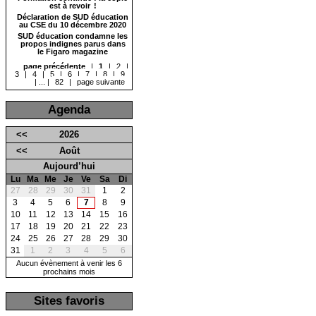
est à revoir !
Déclaration de SUD éducation
au CSE du 10 décembre 2020
SUD éducation condamne les
propos indignes parus dans
le Figaro magazine
page précédente
|
1
|
2
|
3
|
4
|
5
|
6
|
7
|
8
|
9
|
...
|
82
|
page suivante
Agenda
<<
2026
<<
Août
Aujourd’hui
Lu
Ma
Me
Je
Ve
Sa
Di
27
28
29
30
31
1
2
3
4
5
6
7
8
9
10
11
12
13
14
15
16
17
18
19
20
21
22
23
24
25
26
27
28
29
30
31
1
2
3
4
5
6
Aucun évènement à venir les 6
prochains mois
Sites favoris