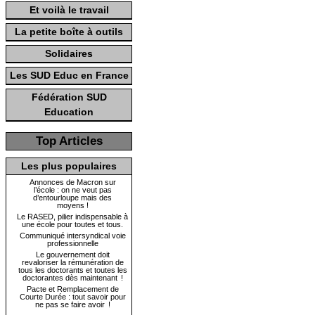
Et voilà le travail
La petite boîte à outils
Solidaires
Les SUD Educ en France
Fédération SUD
Education
Top Articles
Les plus populaires
Annonces de Macron sur
l’école : on ne veut pas
d’entourloupe mais des
moyens !
Le RASED, pilier indispensable à
une école pour toutes et tous.
Communiqué intersyndical voie
professionnelle
Le gouvernement doit
revaloriser la rémunération de
tous les doctorants et toutes les
doctorantes dès maintenant !
Pacte et Remplacement de
Courte Durée : tout savoir pour
ne pas se faire avoir !