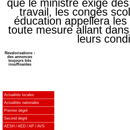
que le ministre exige des
travail, les congés sc
éducation appellera les
toute mesure allant dans
leurs condi
Revalorisations :
des annonces
toujours très
insuffisantes
Actualités locales
Actualités nationales
Premier degré
Second degré
AESH / AED / AP / AVS