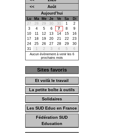
<<
Août
Aujourd’hui
Lu
Ma
Me
Je
Ve
Sa
Di
27
28
29
30
31
1
2
3
4
5
6
7
8
9
10
11
12
13
14
15
16
17
18
19
20
21
22
23
24
25
26
27
28
29
30
31
1
2
3
4
5
6
Aucun évènement à venir les 6
prochains mois
Sites favoris
Et voilà le travail
La petite boîte à outils
Solidaires
Les SUD Educ en France
Fédération SUD
Education