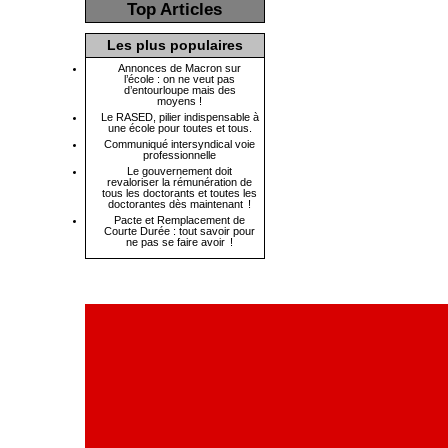
Top Articles
Les plus populaires
Annonces de Macron sur
l’école : on ne veut pas
d’entourloupe mais des
moyens !
Le RASED, pilier indispensable à
une école pour toutes et tous.
Communiqué intersyndical voie
professionnelle
Le gouvernement doit
revaloriser la rémunération de
tous les doctorants et toutes les
doctorantes dès maintenant !
Pacte et Remplacement de
Courte Durée : tout savoir pour
ne pas se faire avoir !