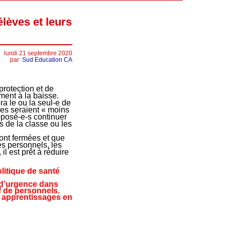
lèves et leurs
lundi 21 septembre 2020
par
Sud Education CA
protection et de
ment à la baisse.
era le ou la seul-e de
ves seraient « moins
pposé-e-s continuer
s de la classe ou les
sont fermées et que
es personnels, les
il est prêt à réduire
litique de santé
 d’urgence dans
f de personnels.
s apprentissages en