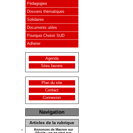
Pédagogies
Dossiers thématiques
Solidaires
Documents utiles
Pourquoi Choisir SUD
Adhérer
Agenda
Sites favoris
Plan du site
Contact
Connexion
Navigation
Articles de la rubrique
Annonces de Macron sur
l’école : on ne veut pas