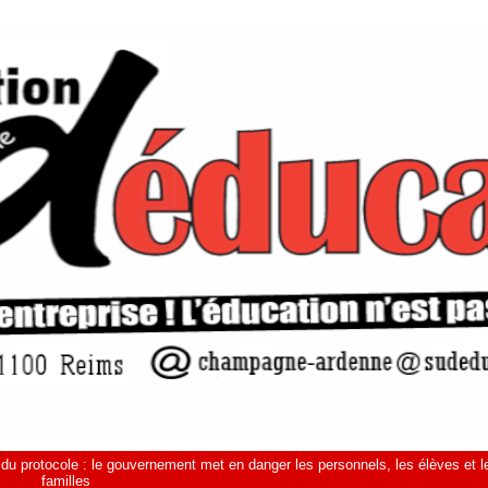
du protocole : le gouvernement met en danger les personnels, les élèves et l
familles