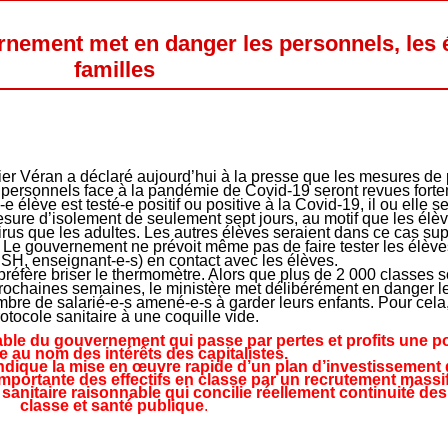
rnement met en danger les personnels, les é
familles
ier Véran a déclaré aujourd’hui à la presse que les mesures de 
 personnels face à la pandémie de Covid-19 seront revues forte
e élève est testé-e positif ou positive à la Covid-19, il ou elle s
mesure d’isolement de seulement sept jours, au motif que les élè
irus que les adultes. Les autres élèves seraient dans ce cas su
. Le gouvernement ne prévoit même pas de faire tester les élève
SH, enseignant‑e-s) en contact avec les élèves.
préfère briser le thermomètre. Alors que plus de 2 000 classes 
prochaines semaines, le ministère met délibérément en danger l
ombre de salarié-e-s amené-e-s à garder leurs enfants. Pour cela, 
rotocole sanitaire à une coquille vide.
ble du gouvernement qui passe par pertes et profits une po
e au nom des intérêts des capitalistes.
dique la mise en œuvre rapide d’un plan d’investissement
mportante des effectifs en classe par un recrutement massi
sanitaire raisonnable qui concilie réellement continuité de
classe et santé publique
.