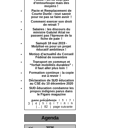
d’entourloupe mais des
moyens !
Pacte et Remplacement de
Courte Durée : tout savoir
pour ne pas se faire avoir !
Comment exercer son droit
de retrait ?
Salaires : les discours du
ministre Gabriel Attal ne
passent pas l’épreuve de la
fiche de paie !
Samedi 18 mai 2019 -
Mobilisé·es pour un projet
éducatif ambitieux !
Motion d’actualité du Conseil
Fédéral de novembre
Transport en commun et
“forfait mobilités durables” :
il faut aller plus loin !
Formation continue : la copie
est à revoir !
Déclaration de SUD éducation
au CSE du 10 décembre 2020
SUD éducation condamne les
propos indignes parus dans
le Figaro magazine
page précédente
|
1
|
2
|
3
|
4
|
5
|
6
|
7
|
8
|
9
|
...
|
82
|
page suivante
Agenda
<<
2026