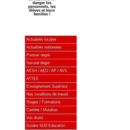
danger les
personnels, les
élèves et leurs
familles !
Actualités locales
Actualités nationales
Premier degré
Second degré
AESH / AED / AP / AVS
ATTEE
Enseignement Supérieur
Nos conditions de travail
Stages / Formations
Carrière / Mutation
Vos droits
Guides SUD Education