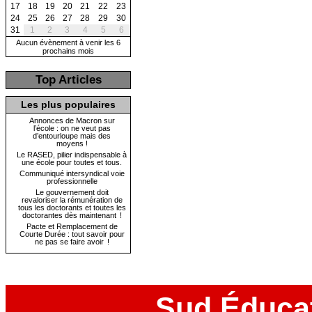
17
18
19
20
21
22
23
24
25
26
27
28
29
30
31
1
2
3
4
5
6
Aucun évènement à venir les 6
prochains mois
Top Articles
Les plus populaires
Annonces de Macron sur
l’école : on ne veut pas
d’entourloupe mais des
moyens !
Le RASED, pilier indispensable à
une école pour toutes et tous.
Communiqué intersyndical voie
professionnelle
Le gouvernement doit
revaloriser la rémunération de
tous les doctorants et toutes les
doctorantes dès maintenant !
Pacte et Remplacement de
Courte Durée : tout savoir pour
ne pas se faire avoir !
Sud Éduca