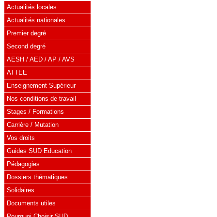
Actualités locales
Actualités nationales
Premier degré
Second degré
AESH / AED / AP / AVS
ATTEE
Enseignement Supérieur
Nos conditions de travail
Stages / Formations
Carrière / Mutation
Vos droits
Guides SUD Education
Pédagogies
Dossiers thématiques
Solidaires
Documents utiles
Pourquoi Choisir SUD