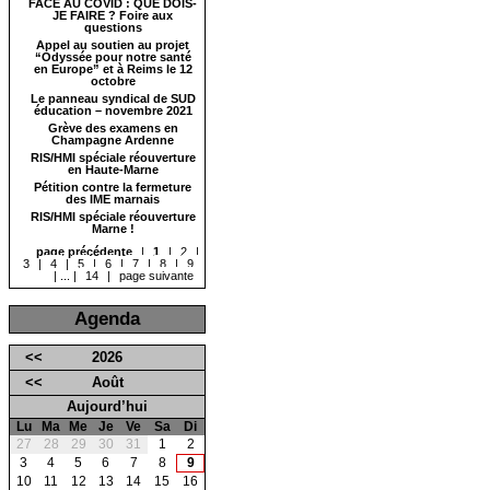
FACE AU COVID : QUE DOIS-
JE FAIRE ? Foire aux
questions
Appel au soutien au projet
“Odyssée pour notre santé
en Europe” et à Reims le 12
octobre
Le panneau syndical de SUD
éducation – novembre 2021
Grève des examens en
Champagne Ardenne
RIS/HMI spéciale réouverture
en Haute-Marne
Pétition contre la fermeture
des IME marnais
RIS/HMI spéciale réouverture
Marne !
page précédente
|
1
|
2
|
3
|
4
|
5
|
6
|
7
|
8
|
9
|
...
|
14
|
page suivante
Agenda
<<
2026
<<
Août
Aujourd’hui
Lu
Ma
Me
Je
Ve
Sa
Di
27
28
29
30
31
1
2
3
4
5
6
7
8
9
10
11
12
13
14
15
16