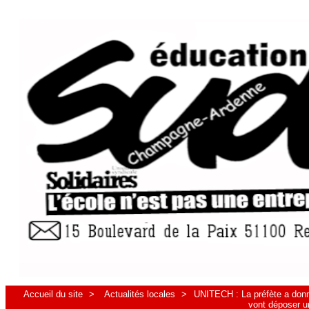
Accueil du site
>
Actualités locales
>
UNITECH : La préfète a donné
vont déposer u