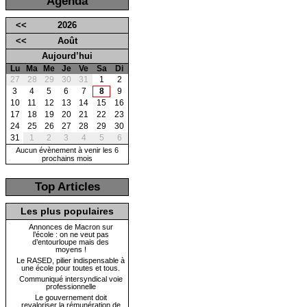
Agenda
<<
2026
<<
Août
Aujourd’hui
Lu
Ma
Me
Je
Ve
Sa
Di
27
28
29
30
31
1
2
3
4
5
6
7
8
9
10
11
12
13
14
15
16
17
18
19
20
21
22
23
24
25
26
27
28
29
30
31
1
2
3
4
5
6
Aucun évènement à venir les 6
prochains mois
Top Articles
Les plus populaires
Annonces de Macron sur
l’école : on ne veut pas
d’entourloupe mais des
moyens !
Le RASED, pilier indispensable à
une école pour toutes et tous.
Communiqué intersyndical voie
professionnelle
Le gouvernement doit
revaloriser la rémunération de