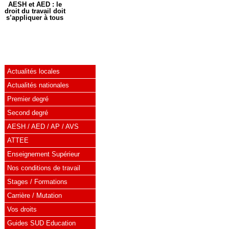
AESH et AED : le
droit du travail doit
s’appliquer à tous
Actualités locales
Actualités nationales
Premier degré
Second degré
AESH / AED / AP / AVS
ATTEE
Enseignement Supérieur
Nos conditions de travail
Stages / Formations
Carrière / Mutation
Vos droits
Guides SUD Education