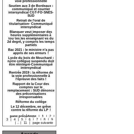
voie professionnelle
Soutien aux 3 de Bordeaux :
communiqué et courrier
intersyndical CGT-FO-SNES-
SUD
Retrait de l’oral de
titularisation- Communiqué
intersyndical
Blanquer veut imposer des
heures supplémentaires à
tou⋅tes les enseignant⋅es du
2d degré, y compris les temps
partiels
Bac 2021 : le ministre n’a pas
appris de ses erreurs !
Lycée du bois de Mouchard :
notre collègue suspendu doit
être réintégré-Communiqué
intersyndical
Rentrée 2019 : la réforme de
la voie professionnelle à
l’épreuve des faits !
Rapport de la Cour des
comptes sur le
remplacement : SUD dénonce
des préconisations
irresponsables
Réforme du collège
Le 12 décembre, en grève
contre la réforme du LP !
page précédente
|
1
|
2
|
3
|
4
|
5
|
6
|
7
|
8
|
9
|
...
|
11
|
page suivante