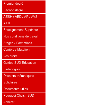
Premier degré
Second degré
AESH / AED / AP / AVS
ATTEE
Enseignement Supérieur
Nos conditions de travail
Stages / Formations
Carrière / Mutation
Vos droits
Guides SUD Education
Pédagogies
Dossiers thématiques
Solidaires
Documents utiles
Pourquoi Choisir SUD
Adhérer