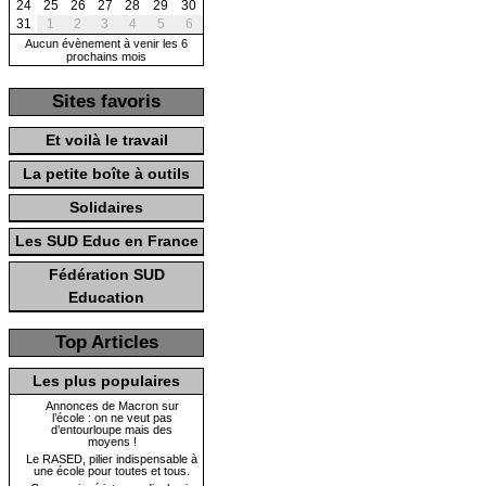
24
25
26
27
28
29
30
31
1
2
3
4
5
6
Aucun évènement à venir les 6
prochains mois
Sites favoris
Et voilà le travail
La petite boîte à outils
Solidaires
Les SUD Educ en France
Fédération SUD
Education
Top Articles
Les plus populaires
Annonces de Macron sur
l’école : on ne veut pas
d’entourloupe mais des
moyens !
Le RASED, pilier indispensable à
une école pour toutes et tous.