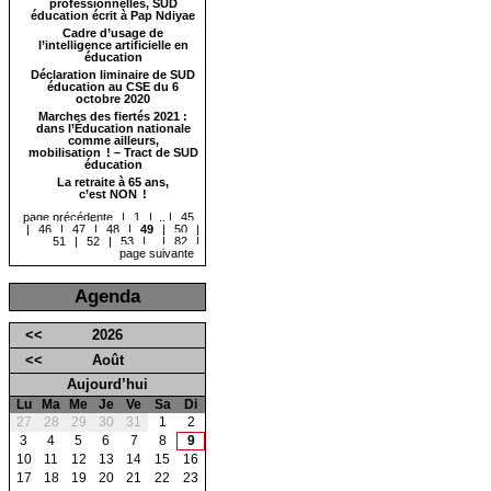
professionnelles, SUD
éducation écrit à Pap Ndiyae
Cadre d’usage de
l’intelligence artificielle en
éducation
Déclaration liminaire de SUD
éducation au CSE du 6
octobre 2020
Marches des fiertés 2021 :
dans l’Éducation nationale
comme ailleurs,
mobilisation ! – Tract de SUD
éducation
La retraite à 65 ans,
c’est NON !
page précédente
|
1
|
...
|
45
|
46
|
47
|
48
|
49
|
50
|
51
|
52
|
53
|
...
|
82
|
page suivante
Agenda
<<
2026
<<
Août
Aujourd’hui
Lu
Ma
Me
Je
Ve
Sa
Di
27
28
29
30
31
1
2
3
4
5
6
7
8
9
10
11
12
13
14
15
16
17
18
19
20
21
22
23