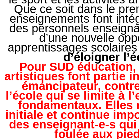
Que ce soit dans le pre
enseignements font inté
des personnels enseignant
d’une nouvelle oppo
apprentissages scolaires s
d’éloigner l’é
Pour SUD éducation, 
artistiques font partie
émancipateur, contre 
l’école qui se limite à
fondamentaux. Elles 
initiale et continue imp
des enseignant-e-s qui
foulée aux pie