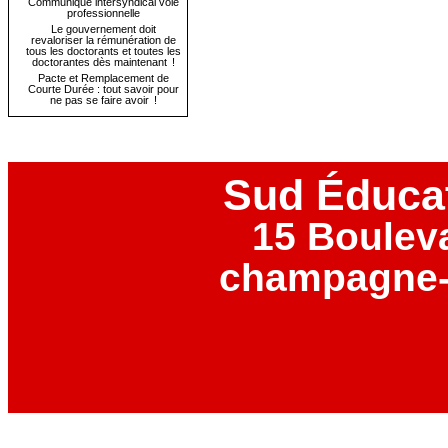
Communiqué intersyndical voie
professionnelle
Le gouvernement doit
revaloriser la rémunération de
tous les doctorants et toutes les
doctorantes dès maintenant !
Pacte et Remplacement de
Courte Durée : tout savoir pour
ne pas se faire avoir !
Sud Éduca
15 Boulev
champagne-