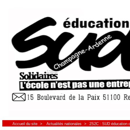
Accueil du site
>
Actualités nationales
>
2S2C : SUD éducation dé