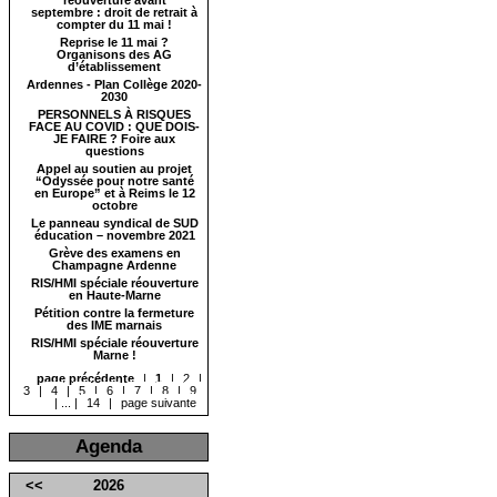
réouverture avant
septembre : droit de retrait à
compter du 11 mai !
Reprise le 11 mai ?
Organisons des AG
d’établissement
Ardennes - Plan Collège 2020-
2030
PERSONNELS À RISQUES
FACE AU COVID : QUE DOIS-
JE FAIRE ? Foire aux
questions
Appel au soutien au projet
“Odyssée pour notre santé
en Europe” et à Reims le 12
octobre
Le panneau syndical de SUD
éducation – novembre 2021
Grève des examens en
Champagne Ardenne
RIS/HMI spéciale réouverture
en Haute-Marne
Pétition contre la fermeture
des IME marnais
RIS/HMI spéciale réouverture
Marne !
page précédente
|
1
|
2
|
3
|
4
|
5
|
6
|
7
|
8
|
9
|
...
|
14
|
page suivante
Agenda
<<
2026