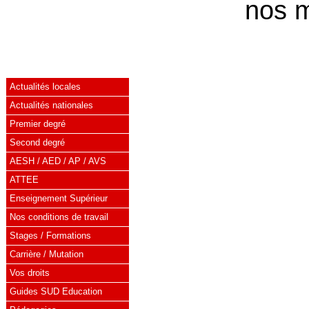
nos 
Actualités locales
Actualités nationales
Premier degré
Second degré
AESH / AED / AP / AVS
ATTEE
Enseignement Supérieur
Nos conditions de travail
Stages / Formations
Carrière / Mutation
Vos droits
Guides SUD Education