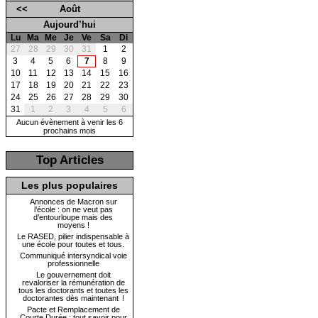
<<
Août
Aujourd’hui
Lu
Ma
Me
Je
Ve
Sa
Di
27
28
29
30
31
1
2
3
4
5
6
7
8
9
10
11
12
13
14
15
16
17
18
19
20
21
22
23
24
25
26
27
28
29
30
31
1
2
3
4
5
6
Aucun évènement à venir les 6
prochains mois
Top Articles
Les plus populaires
Annonces de Macron sur
l’école : on ne veut pas
d’entourloupe mais des
moyens !
Le RASED, pilier indispensable à
une école pour toutes et tous.
Communiqué intersyndical voie
professionnelle
Le gouvernement doit
revaloriser la rémunération de
tous les doctorants et toutes les
doctorantes dès maintenant !
Pacte et Remplacement de
Courte Durée : tout savoir pour