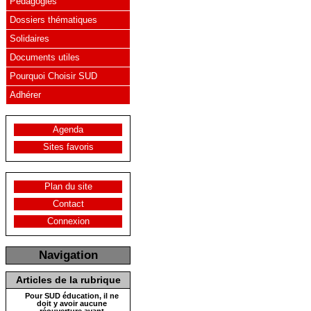
Pédagogies
Dossiers thématiques
Solidaires
Documents utiles
Pourquoi Choisir SUD
Adhérer
Agenda
Sites favoris
Plan du site
Contact
Connexion
Navigation
Articles de la rubrique
Pour SUD éducation, il ne
doit y avoir aucune