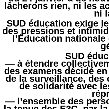
lâcherons rien, ni les a
ni 
SUD éducation exige le r
des pressions et intimi
l’Éducation nationale
g
SUD éduca
— à étendre collective
des examens décidé en 
de la surveillance, des 
de solidarité avec l
rép
— l’ensemble des perso
la tenue des E3C, par la