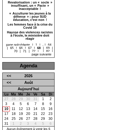
Revalorisation : un « socle »
insuffisant, un « Pacte »
inacceptable !
« Acculturer les jeunes à la
défense » : pour SUD
éducation, c’est non !
Les femmes face à la crise du
Covid 19
Hausse des violences racistes
à l’école, le ministère doit
réagir
page précédente
|
1
|
...
|
64
|
65
|
66
|
67
|
68
|
69
|
70
|
71
|
72
|
...
|
82
|
page suivante
Agenda
<<
2026
<<
Août
Aujourd’hui
Lu
Ma
Me
Je
Ve
Sa
Di
27
28
29
30
31
1
2
3
4
5
6
7
8
9
10
11
12
13
14
15
16
17
18
19
20
21
22
23
24
25
26
27
28
29
30
31
1
2
3
4
5
6
Aucun évènement à venir les 6