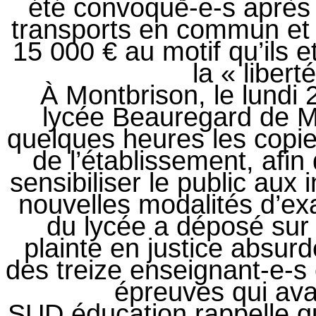
été convoqué-e-s après
transports en commun et
15 000 € au motif qu’ils et
la « libert
À Montbrison, le lundi 
lycée Beauregard de M
quelques heures les copie
de l’établissement, afi
sensibiliser le public aux 
nouvelles modalités d’e
du lycée a déposé sur i
plainte en justice absur
des treize enseignant-e-s
épreuves qui ava
SUD éducation rappelle qu