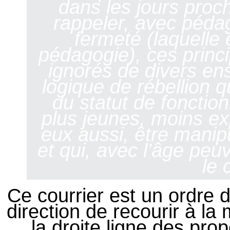
dans les jours procha
rappeler, avec péda
fermeté (laquelle e
pédagogie), ces princ
ignorés de divers en
logique de rébellion q
du statut de fonction
plus jeunes, moins ex
eux aussi, être manip
et qui, avec l’âge peu
le 
Ce courrier est un ordre 
direction de recourir à l
la droite ligne des pro