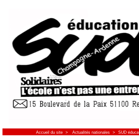
Accueil du site
>
Actualités nationales
>
SUD éducati