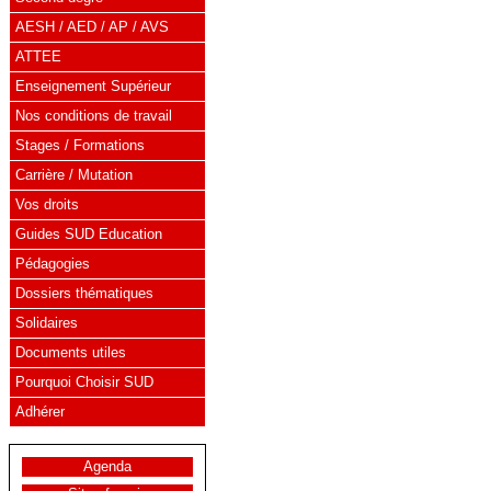
AESH / AED / AP / AVS
ATTEE
Enseignement Supérieur
Nos conditions de travail
Stages / Formations
Carrière / Mutation
Vos droits
Guides SUD Education
Pédagogies
Dossiers thématiques
Solidaires
Documents utiles
Pourquoi Choisir SUD
Adhérer
Agenda