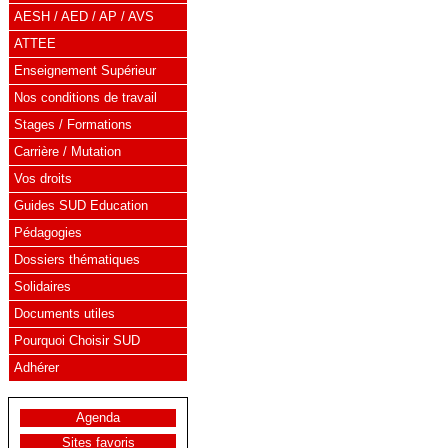
AESH / AED / AP / AVS
ATTEE
Enseignement Supérieur
Nos conditions de travail
Stages / Formations
Carrière / Mutation
Vos droits
Guides SUD Education
Pédagogies
Dossiers thématiques
Solidaires
Documents utiles
Pourquoi Choisir SUD
Adhérer
Agenda
Sites favoris