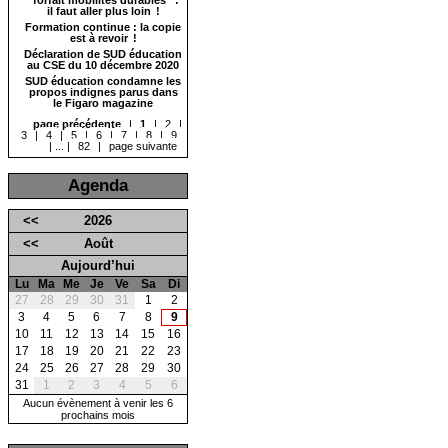
il faut aller plus loin !
Formation continue : la copie
est à revoir !
Déclaration de SUD éducation
au CSE du 10 décembre 2020
SUD éducation condamne les
propos indignes parus dans
le Figaro magazine
page précédente
|
1
|
2
|
3
|
4
|
5
|
6
|
7
|
8
|
9
|
...
|
82
|
page suivante
Agenda
<<
2026
<<
Août
Aujourd’hui
Lu
Ma
Me
Je
Ve
Sa
Di
27
28
29
30
31
1
2
3
4
5
6
7
8
9
10
11
12
13
14
15
16
17
18
19
20
21
22
23
24
25
26
27
28
29
30
31
1
2
3
4
5
6
Aucun évènement à venir les 6
prochains mois