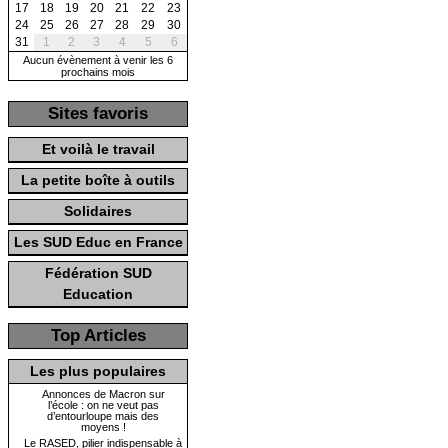
17
18
19
20
21
22
23
24
25
26
27
28
29
30
31
1
2
3
4
5
6
Aucun évènement à venir les 6
prochains mois
Sites favoris
Et voilà le travail
La petite boîte à outils
Solidaires
Les SUD Educ en France
Fédération SUD
Education
Top Articles
Les plus populaires
Annonces de Macron sur
l’école : on ne veut pas
d’entourloupe mais des
moyens !
Le RASED, pilier indispensable à