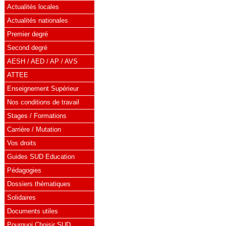
Actualités locales
Actualités nationales
Premier degré
Second degré
AESH / AED / AP / AVS
ATTEE
Enseignement Supérieur
Nos conditions de travail
Stages / Formations
Carrière / Mutation
Vos droits
Guides SUD Education
Pédagogies
Dossiers thématiques
Solidaires
Documents utiles
Pourquoi Choisir SUD