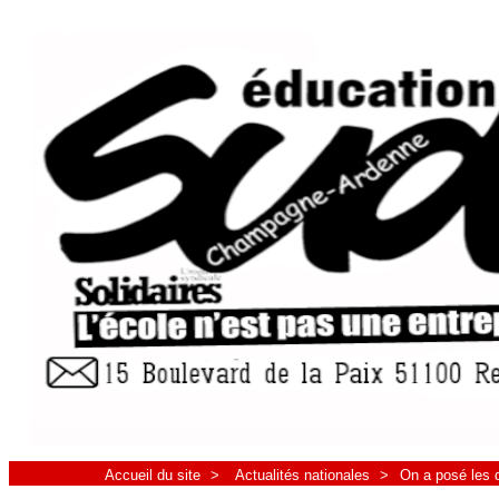
Accueil du site
>
Actualités nationales
>
On a posé les q