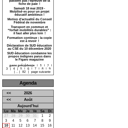
passent pas l’épreuve de la
fiche de paie !
Samedi 18 mai 2019 -
Mobilisé·es pour un projet
éducatif ambitieux !
Motion d’actualité du Conseil
Fédéral de novembre
Transport en commun et
“forfait mobilités durables” :
il faut aller plus loin !
Formation continue : la copie
est à revoir !
Déclaration de SUD éducation
au CSE du 10 décembre 2020
SUD éducation condamne les
propos indignes parus dans
le Figaro magazine
page précédente
|
1
|
2
|
3
|
4
|
5
|
6
|
7
|
8
|
9
|
...
|
82
|
page suivante
Agenda
<<
2026
<<
Août
Aujourd’hui
Lu
Ma
Me
Je
Ve
Sa
Di
27
28
29
30
31
1
2
3
4
5
6
7
8
9
10
11
12
13
14
15
16