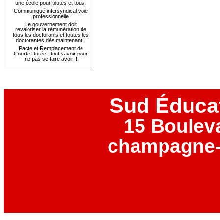
une école pour toutes et tous.
Communiqué intersyndical voie
professionnelle
Le gouvernement doit
revaloriser la rémunération de
tous les doctorants et toutes les
doctorantes dès maintenant !
Pacte et Remplacement de
Courte Durée : tout savoir pour
ne pas se faire avoir !
Sud Éduca
15 Boulev
champagne-