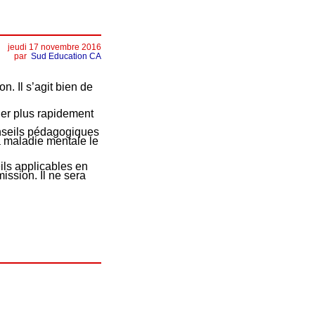
jeudi 17 novembre 2016
par
Sud Education CA
n. Il s’agit bien de
ger plus rapidement
onseils pédagogiques
la maladie mentale le
ils applicables en
ssion. Il ne sera