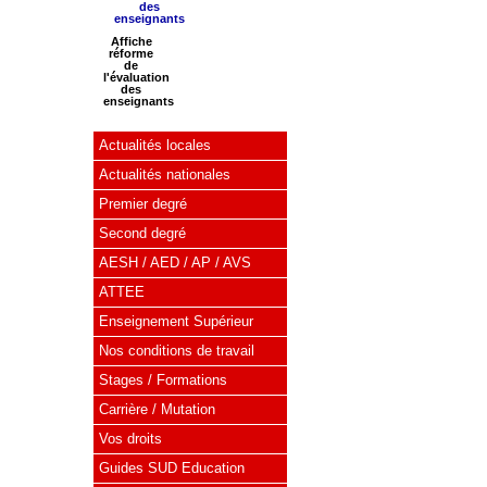
Affiche
réforme
de
l'évaluation
des
enseignants
Actualités locales
Actualités nationales
Premier degré
Second degré
AESH / AED / AP / AVS
ATTEE
Enseignement Supérieur
Nos conditions de travail
Stages / Formations
Carrière / Mutation
Vos droits
Guides SUD Education