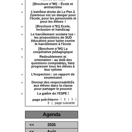
[Brochure n°90] – École et
antiracisme
L’extrême droite de Le Pen à
Zemmour est un danger pour
l’école, pour les personnels et
pour les élèves !
[Brochure n°91] Ecole,
inclusion et handicap
Le harcèlement scolaire tue :
les propositions de SUD
éducation pour lutter contre
le harcèlement à l’école
[Brochure n°94] La
coopérative pédagogique
Redoublement et
orientation : au delà des
questions comptables, faire
progresser tous les élèves à
leur rythme
L’Inspection : un rapport de
soumission
Donner des responsabilités
aux élèves dans la classe
pour partager le pouvoir
La galère de l’ESPE !
page précédente
|
1
|
2
|
3
|
page suivante
Agenda
<<
2026
<<
Août