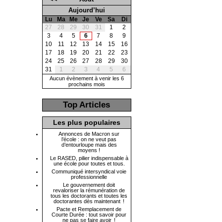
Aujourd’hui
Lu
Ma
Me
Je
Ve
Sa
Di
27
28
29
30
31
1
2
3
4
5
6
7
8
9
10
11
12
13
14
15
16
17
18
19
20
21
22
23
24
25
26
27
28
29
30
31
1
2
3
4
5
6
Aucun évènement à venir les 6
prochains mois
Top Articles
Les plus populaires
Annonces de Macron sur
l’école : on ne veut pas
d’entourloupe mais des
moyens !
Le RASED, pilier indispensable à
une école pour toutes et tous.
Communiqué intersyndical voie
professionnelle
Le gouvernement doit
revaloriser la rémunération de
tous les doctorants et toutes les
doctorantes dès maintenant !
Pacte et Remplacement de
Courte Durée : tout savoir pour
ne pas se faire avoir !