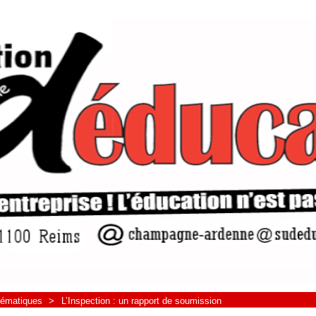
hématiques
>
L’Inspection : un rapport de soumission