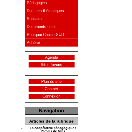
Pédagogies
Dossiers thématiques
Solidaires
Documents utiles
Pourquoi Choisir SUD
Adhérer
Agenda
Sites favoris
Plan du site
Contact
Connexion
Navigation
Articles de la rubrique
La coopérative pédagogique :
Paroles de filles