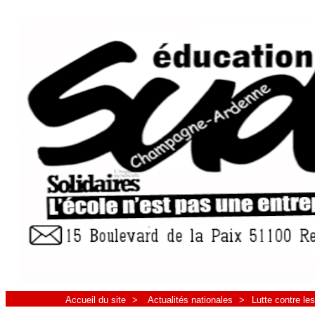
Accueil du site
>
Actualités nationales
>
Lutte contre le