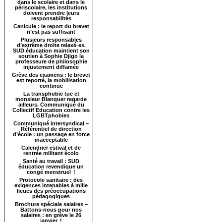
dans le scolaire et dans le
périscolaire, les institutions
doivent prendre leurs
responsabilités
Canicule : le report du brevet
n’est pas suffisant
Plusieurs responsables
d’extrême droite relaxé·es.
SUD éducation maintient son
soutien à Sophie Djigo la
professeure de philosophie
injustement diffamée
Grève des examens : le brevet
est reporté, la mobilisation
continue
La transphobie tue et
monsieur Blanquer regarde
ailleurs. Communiqué du
Collectif Education contre les
LGBTphobies
Communiqué intersyndical –
Référentiel de direction
d’école : un passage en force
inacceptable
Calendrier estival et de
rentrée militant écolo
Santé au travail : SUD
éducation revendique un
congé menstruel !
Protocole sanitaire : des
exigences intenables à mille
lieues des préoccupations
pédagogiques
Brochure spéciale salaires –
Battons-nous pour nos
salaires : en grève le 26
janvier !