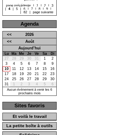
page précédente
|
1
|
2
|
3
|
4
|
5
|
6
|
7
|
8
|
9
|
...
|
82
|
page suivante
Agenda
<<
2026
<<
Août
Aujourd’hui
Lu
Ma
Me
Je
Ve
Sa
Di
27
28
29
30
31
1
2
3
4
5
6
7
8
9
10
11
12
13
14
15
16
17
18
19
20
21
22
23
24
25
26
27
28
29
30
31
1
2
3
4
5
6
Aucun évènement à venir les 6
prochains mois
Sites favoris
Et voilà le travail
La petite boîte à outils