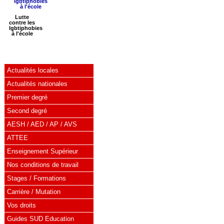
Lutte
contre les
lgbtiphobies
à l'école
Actualités locales
Actualités nationales
Premier degré
Second degré
AESH / AED / AP / AVS
ATTEE
Enseignement Supérieur
Nos conditions de travail
Stages / Formations
Carrière / Mutation
Vos droits
Guides SUD Education