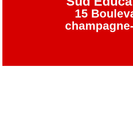
Sud Éduca
15 Boulev
champagne-