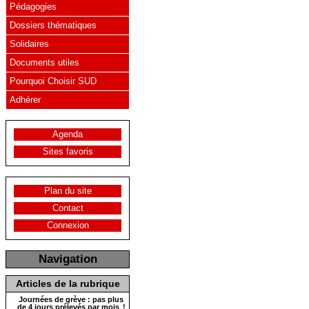
Pédagogies
Dossiers thématiques
Solidaires
Documents utiles
Pourquoi Choisir SUD
Adhérer
Agenda
Sites favoris
Plan du site
Contact
Connexion
Navigation
Articles de la rubrique
Journées de grève : pas plus
de 4 jours prélevés par mois !