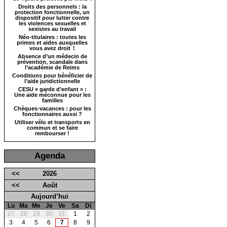
Droits des personnels : la
protection fonctionnelle, un
dispositif pour lutter contre
les violences sexuelles et
sexistes au travail
Néo-titulaires : toutes les
primes et aides auxquelles
vous avez droit !
Absence d’un médecin de
prévention, scandale dans
l’académie de Reims
Conditions pour bénéficier de
l’aide juridictionnelle
CESU « garde d’enfant » :
Une aide méconnue pour les
familles
Chèques-vacances : pour les
fonctionnaires aussi ?
Utiliser vélo et transports en
commun et se faire
rembourser !
Agenda
<<
2026
<<
Août
Aujourd’hui
Lu
Ma
Me
Je
Ve
Sa
Di
27
28
29
30
31
1
2
3
4
5
6
7
8
9