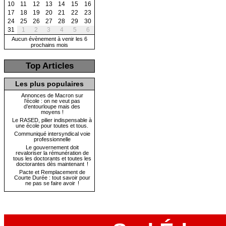
10
11
12
13
14
15
16
17
18
19
20
21
22
23
24
25
26
27
28
29
30
31
1
2
3
4
5
6
Aucun évènement à venir les 6
prochains mois
Top Articles
Les plus populaires
Annonces de Macron sur
l’école : on ne veut pas
d’entourloupe mais des
moyens !
Le RASED, pilier indispensable à
une école pour toutes et tous.
Communiqué intersyndical voie
professionnelle
Le gouvernement doit
revaloriser la rémunération de
tous les doctorants et toutes les
doctorantes dès maintenant !
Pacte et Remplacement de
Courte Durée : tout savoir pour
ne pas se faire avoir !