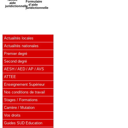
Formulaire
aide
d'aide
juridictionnelle
juridictionnelle
Actualités locales
Actualités nationales
Premier degré
Second degré
AESH / AED / AP / AVS
ATTEE
Enseignement Supérieur
Nos conditions de travail
Stages / Formations
Carrière / Mutation
Vos droits
Guides SUD Education