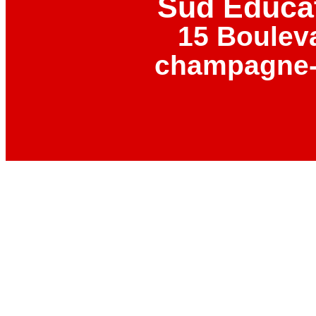
Sud Éduca
15 Boulev
champagne-