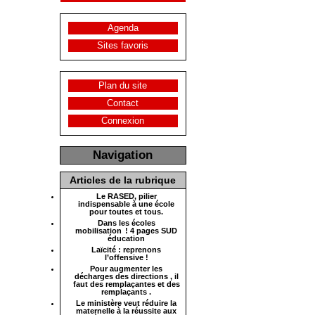
Agenda
Sites favoris
Plan du site
Contact
Connexion
Navigation
Articles de la rubrique
Le RASED, pilier
indispensable à une école
pour toutes et tous.
Dans les écoles
mobilisation ! 4 pages SUD
éducation
Laïcité : reprenons
l’offensive !
Pour augmenter les
décharges des directions , il
faut des remplaçantes et des
remplaçants .
Le ministère veut réduire la
maternelle à la réussite aux