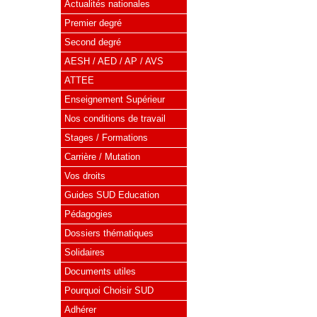
Actualités nationales
Premier degré
Second degré
AESH / AED / AP / AVS
ATTEE
Enseignement Supérieur
Nos conditions de travail
Stages / Formations
Carrière / Mutation
Vos droits
Guides SUD Education
Pédagogies
Dossiers thématiques
Solidaires
Documents utiles
Pourquoi Choisir SUD
Adhérer