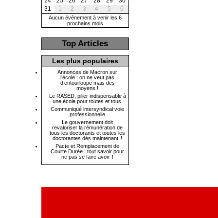
24
25
26
27
28
29
30
31
1
2
3
4
5
6
Aucun évènement à venir les 6
prochains mois
Top Articles
Les plus populaires
Annonces de Macron sur
l’école : on ne veut pas
d’entourloupe mais des
moyens !
Le RASED, pilier indispensable à
une école pour toutes et tous.
Communiqué intersyndical voie
professionnelle
Le gouvernement doit
revaloriser la rémunération de
tous les doctorants et toutes les
doctorantes dès maintenant !
Pacte et Remplacement de
Courte Durée : tout savoir pour
ne pas se faire avoir !