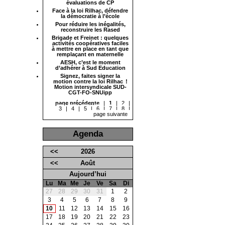
évaluations de CP
Face à la loi Rilhac, défendre
la démocratie à l’école
Pour réduire les inégalités,
reconstruire les Rased
Brigade et Freinet : quelques
activités coopératives faciles
à mettre en place en tant que
remplaçant en maternelle
AESH, c’est le moment
d’adhérer à Sud Education
Signez, faites signer la
motion contre la loi Rilhac !
Motion intersyndicale SUD-
CGT-FO-SNUipp
page précédente
|
1
|
2
|
3
|
4
|
5
|
6
|
7
|
8
|
page suivante
Agenda
<<
2026
<<
Août
Aujourd’hui
Lu
Ma
Me
Je
Ve
Sa
Di
27
28
29
30
31
1
2
3
4
5
6
7
8
9
10
11
12
13
14
15
16
17
18
19
20
21
22
23