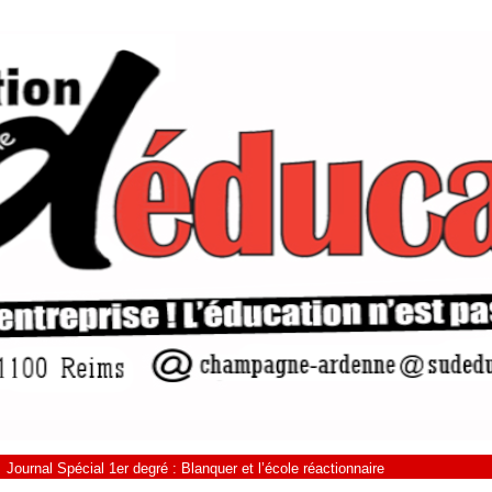
Journal Spécial 1er degré : Blanquer et l’école réactionnaire