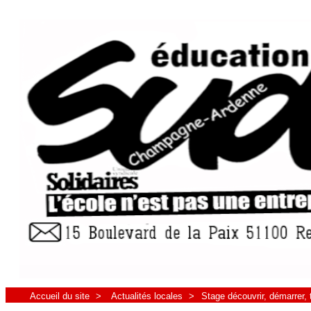
Accueil du site
>
Actualités locales
>
Stage découvrir, démarrer, t