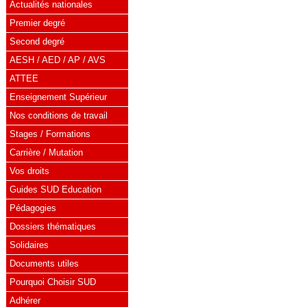
Actualités nationales
Premier degré
Second degré
AESH / AED / AP / AVS
ATTEE
Enseignement Supérieur
Nos conditions de travail
Stages / Formations
Carrière / Mutation
Vos droits
Guides SUD Education
Pédagogies
Dossiers thématiques
Solidaires
Documents utiles
Pourquoi Choisir SUD
Adhérer