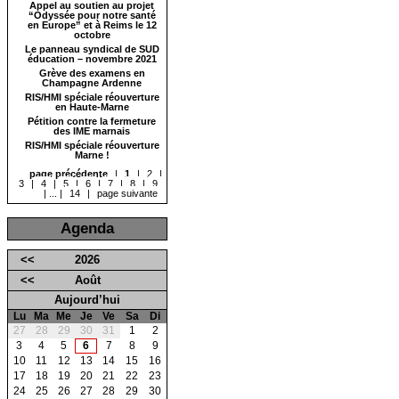
Appel au soutien au projet
“Odyssée pour notre santé
en Europe” et à Reims le 12
octobre
Le panneau syndical de SUD
éducation – novembre 2021
Grève des examens en
Champagne Ardenne
RIS/HMI spéciale réouverture
en Haute-Marne
Pétition contre la fermeture
des IME marnais
RIS/HMI spéciale réouverture
Marne !
page précédente
|
1
|
2
|
3
|
4
|
5
|
6
|
7
|
8
|
9
|
...
|
14
|
page suivante
Agenda
<<
2026
<<
Août
Aujourd’hui
Lu
Ma
Me
Je
Ve
Sa
Di
27
28
29
30
31
1
2
3
4
5
6
7
8
9
10
11
12
13
14
15
16
17
18
19
20
21
22
23
24
25
26
27
28
29
30