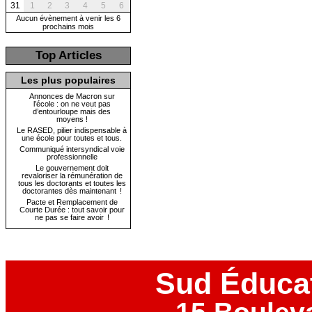
31
1
2
3
4
5
6
Aucun évènement à venir les 6
prochains mois
Top Articles
Les plus populaires
Annonces de Macron sur
l’école : on ne veut pas
d’entourloupe mais des
moyens !
Le RASED, pilier indispensable à
une école pour toutes et tous.
Communiqué intersyndical voie
professionnelle
Le gouvernement doit
revaloriser la rémunération de
tous les doctorants et toutes les
doctorantes dès maintenant !
Pacte et Remplacement de
Courte Durée : tout savoir pour
ne pas se faire avoir !
Sud Éduca