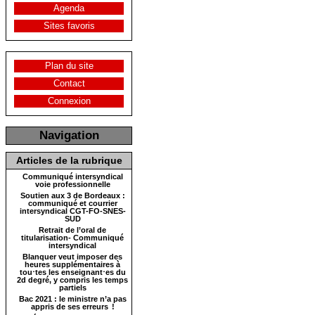
Agenda
Sites favoris
Plan du site
Contact
Connexion
Navigation
Articles de la rubrique
Communiqué intersyndical
voie professionnelle
Soutien aux 3 de Bordeaux :
communiqué et courrier
intersyndical CGT-FO-SNES-
SUD
Retrait de l’oral de
titularisation- Communiqué
intersyndical
Blanquer veut imposer des
heures supplémentaires à
tou⋅tes les enseignant⋅es du
2d degré, y compris les temps
partiels
Bac 2021 : le ministre n’a pas
appris de ses erreurs !