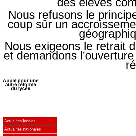
des élèves co
Nous refusons le princip
coup sûr un accroissemen
géographiq
Nous exigeons le retrait d
et demandons l’ouverture
r
Appel pour une
autre réforme
du lycée
Actualités locales
Actualités nationales