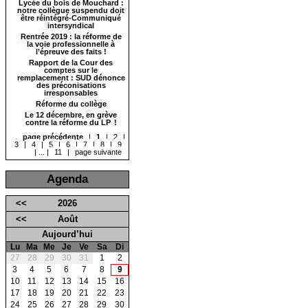
Lycée du bois de Mouchard :
notre collègue suspendu doit
être réintégré-Communiqué
intersyndical
Rentrée 2019 : la réforme de
la voie professionnelle à
l’épreuve des faits !
Rapport de la Cour des
comptes sur le
remplacement : SUD dénonce
des préconisations
irresponsables
Réforme du collège
Le 12 décembre, en grève
contre la réforme du LP !
page précédente
|
1
|
2
|
3
|
4
|
5
|
6
|
7
|
8
|
9
|
...
|
11
|
page suivante
Agenda
<<
2026
<<
Août
Aujourd’hui
Lu
Ma
Me
Je
Ve
Sa
Di
27
28
29
30
31
1
2
3
4
5
6
7
8
9
10
11
12
13
14
15
16
17
18
19
20
21
22
23
24
25
26
27
28
29
30