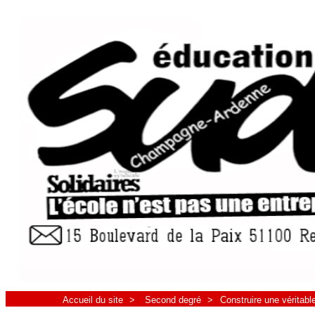
Accueil du site
>
Second degré
>
Construire une véritab