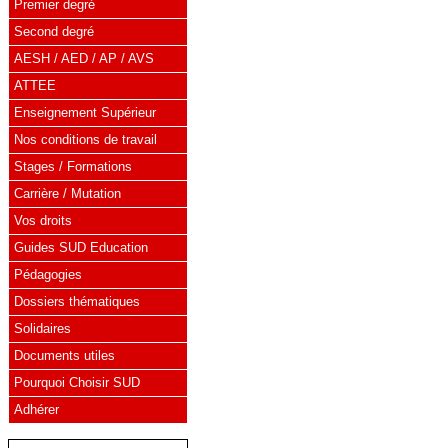
Premier degré
Second degré
AESH / AED / AP / AVS
ATTEE
Enseignement Supérieur
Nos conditions de travail
Stages / Formations
Carrière / Mutation
Vos droits
Guides SUD Education
Pédagogies
Dossiers thématiques
Solidaires
Documents utiles
Pourquoi Choisir SUD
Adhérer