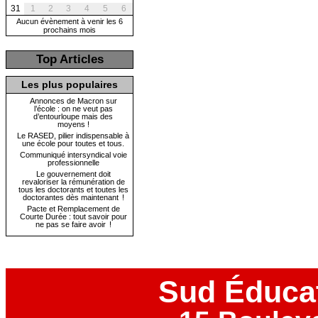
31
1
2
3
4
5
6
Aucun évènement à venir les 6
prochains mois
Top Articles
Les plus populaires
Annonces de Macron sur
l’école : on ne veut pas
d’entourloupe mais des
moyens !
Le RASED, pilier indispensable à
une école pour toutes et tous.
Communiqué intersyndical voie
professionnelle
Le gouvernement doit
revaloriser la rémunération de
tous les doctorants et toutes les
doctorantes dès maintenant !
Pacte et Remplacement de
Courte Durée : tout savoir pour
ne pas se faire avoir !
Sud Éduca