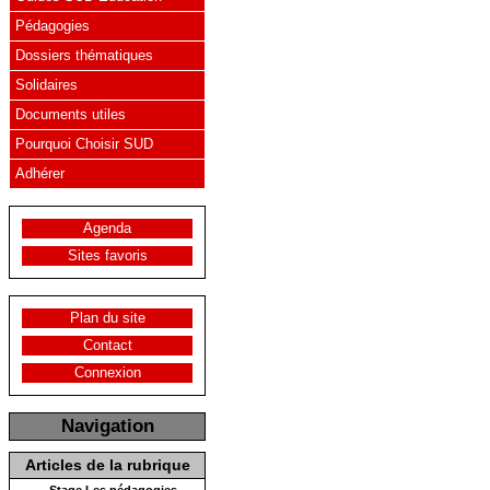
Pédagogies
Dossiers thématiques
Solidaires
Documents utiles
Pourquoi Choisir SUD
Adhérer
Agenda
Sites favoris
Plan du site
Contact
Connexion
Navigation
Articles de la rubrique