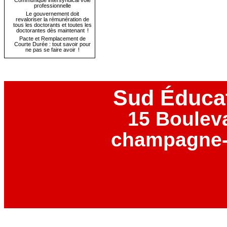
Communiqué intersyndical voie
professionnelle
Le gouvernement doit
revaloriser la rémunération de
tous les doctorants et toutes les
doctorantes dès maintenant !
Pacte et Remplacement de
Courte Durée : tout savoir pour
ne pas se faire avoir !
Sud Éduca
15 Boulev
champagne-