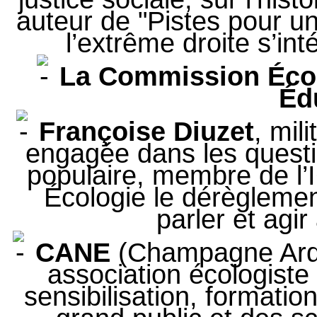
auteur de "Pistes pour un
l’extrême droite s’int
La Commission Écol
Éd
Françoise Diuzet
, mil
engagée dans les questi
populaire, membre de l’
Écologie le dérègleme
parler et agir
CANE
(Champagne Arde
association écologiste
sensibilisation, formati