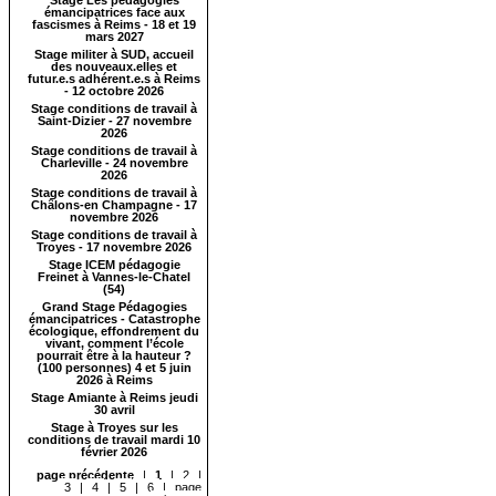
Stage Les pédagogies
émancipatrices face aux
fascismes à Reims - 18 et 19
mars 2027
Stage militer à SUD, accueil
des nouveaux.elles et
futur.e.s adhérent.e.s à Reims
- 12 octobre 2026
Stage conditions de travail à
Saint-Dizier - 27 novembre
2026
Stage conditions de travail à
Charleville - 24 novembre
2026
Stage conditions de travail à
Châlons-en Champagne - 17
novembre 2026
Stage conditions de travail à
Troyes - 17 novembre 2026
Stage ICEM pédagogie
Freinet à Vannes-le-Chatel
(54)
Grand Stage Pédagogies
émancipatrices - Catastrophe
écologique, effondrement du
vivant, comment l’école
pourrait être à la hauteur ?
(100 personnes) 4 et 5 juin
2026 à Reims
Stage Amiante à Reims jeudi
30 avril
Stage à Troyes sur les
conditions de travail mardi 10
février 2026
page précédente
|
1
|
2
|
3
|
4
|
5
|
6
|
page