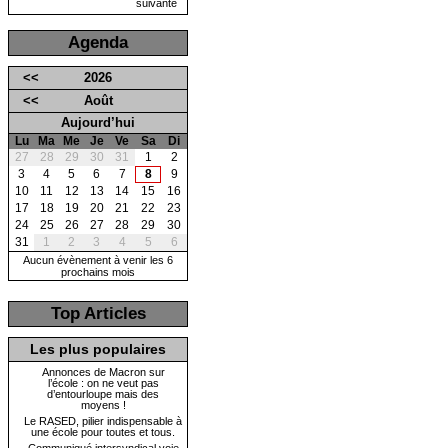
suivante
Agenda
<<
2026
<<
Août
Aujourd’hui
Lu
Ma
Me
Je
Ve
Sa
Di
27
28
29
30
31
1
2
3
4
5
6
7
8
9
10
11
12
13
14
15
16
17
18
19
20
21
22
23
24
25
26
27
28
29
30
31
1
2
3
4
5
6
Aucun évènement à venir les 6
prochains mois
Top Articles
Les plus populaires
Annonces de Macron sur
l’école : on ne veut pas
d’entourloupe mais des
moyens !
Le RASED, pilier indispensable à
une école pour toutes et tous.