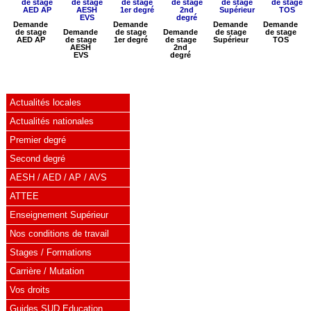
Demande
Demande
Demande
Demande
de stage
Demande
de stage
Demande
de stage
de stage
AED AP
de stage
1er degré
de stage
Supérieur
TOS
AESH
2nd
EVS
degré
Actualités locales
Actualités nationales
Premier degré
Second degré
AESH / AED / AP / AVS
ATTEE
Enseignement Supérieur
Nos conditions de travail
Stages / Formations
Carrière / Mutation
Vos droits
Guides SUD Education