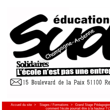
Accueil du site
>
Stages / Formations
>
Grand Stage Pédagogies 
comment l’école pourrait être à la hauteur ? 