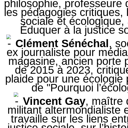
philosophie, professeure d
les pédagogies critiques, l
sociale et écologique,
Éduquer à la justice s
Clément Sénéchal
, so
ex journaliste pour média
magasine, ancien porte
de 2015 à 2023, critique
plaide pour une écologie p
de "Pourquoi l’écolo
Vincent Gay
, maître
militant altermondialiste
travaille sur les liens en
justice sociale, sur l’hist