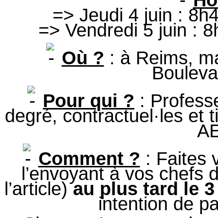
Ho
=> Jeudi 4 juin : 8
=> Vendredi 5 juin : 
Où ?
: à Reims, ma
Bouleva
Pour qui ?
: Profess
degré, contractuel·les et t
A
Comment ?
: Faites
l’envoyant à vos chefs 
l’article)
au plus tard le 3
intention de pa