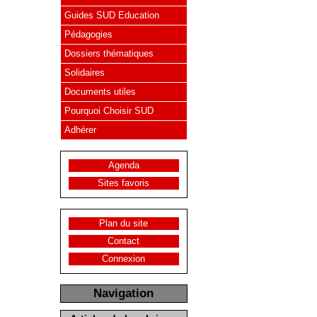
Guides SUD Education
Pédagogies
Dossiers thématiques
Solidaires
Documents utiles
Pourquoi Choisir SUD
Adhérer
Agenda
Sites favoris
Plan du site
Contact
Connexion
Navigation