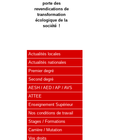
porte des
revendications de
transformation
écologique de la
société !
Actualités locales
Actualités nationales
Premier degré
Second degré
AESH / AED / AP / AVS
ATTEE
Enseignement Supérieur
Nos conditions de travail
Stages / Formations
Carrière / Mutation
Vos droits