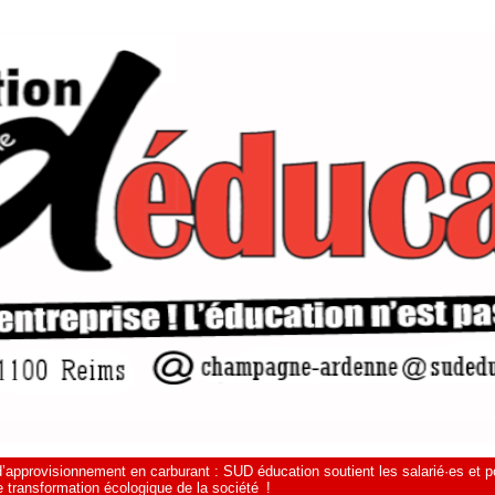
 d’approvisionnement en carburant : SUD éducation soutient les salarié·es et p
 transformation écologique de la société !