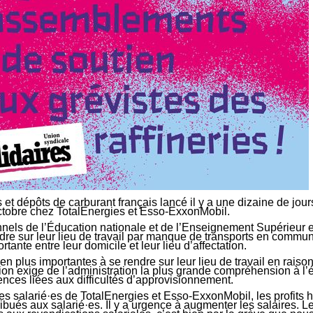
t dépôts de carburant français lancé il y a une dizaine de jours
tobre chez TotalEnergies et Esso-ExxonMobil.
nels de l’Éducation nationale et de l’Enseignement Supérieur 
endre sur leur lieu de travail par manque de transports en commu
rtante entre leur domicile et leur lieu d’affectation.
en plus importantes à se rendre sur leur lieu de travail en raison
n exige de l’administration la plus grande compréhension à l’
ences liées aux difficultés d’approvisionnement.
s salarié·es de TotalEnergies et Esso-ExxonMobil, les profits h
ribués aux salarié·es. Il y a urgence à augmenter les salaires. L