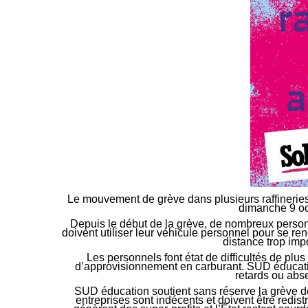
Le mouvement de grève dans plusieurs raffineries e
dimanche 9 oc
Depuis le début de la grève, de nombreux person
doivent utiliser leur véhicule personnel pour se r
distance trop impo
Les personnels font état de difficultés de plus 
d’approvisionnement en carburant. SUD éducatio
retards ou abs
SUD éducation soutient sans réserve la grève de
entreprises sont indécents et doivent être redist