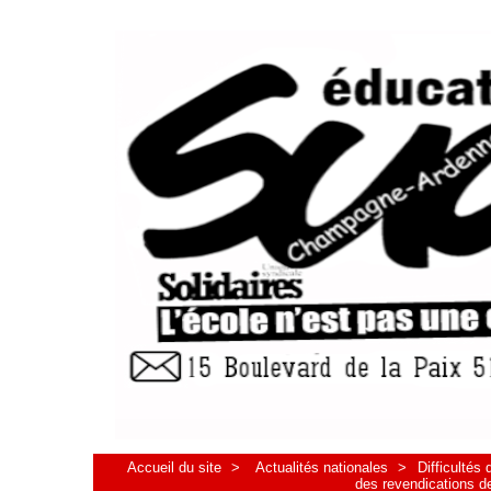
Accueil du site
>
Actualités nationales
>
Difficultés
des revendications de