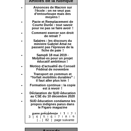
Articles de la rubrique
Annonces de Macron sur
l’école : on ne veut pas
d’entourloupe mais des
moyens !
Pacte et Remplacement de
Courte Durée : tout savoir
pour ne pas se faire avoir !
Comment exercer son droit
de retrait ?
Salaires : les discours du
ministre Gabriel Attal ne
passent pas l’épreuve de la
fiche de paie !
Samedi 18 mai 2019 -
Mobilisé·es pour un projet
éducatif ambitieux !
Motion d’actualité du Conseil
Fédéral de novembre
Transport en commun et
“forfait mobilités durables” :
il faut aller plus loin !
Formation continue : la copie
est à revoir !
Déclaration de SUD éducation
au CSE du 10 décembre 2020
SUD éducation condamne les
propos indignes parus dans
le Figaro magazine
page précédente
|
1
|
2
|
3
|
4
|
5
|
6
|
7
|
8
|
9
|
...
|
82
|
page suivante