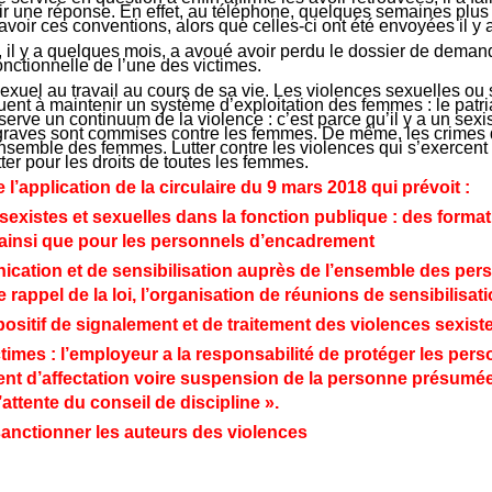
r une réponse. En effet, au téléphone, quelques semaines plus t
avoir ces conventions, alors que celles-ci ont été envoyées il y 
i, il y a quelques mois, a avoué avoir perdu le dossier de deman
onctionnelle de l’une des victimes.
xuel au travail au cours de sa vie. Les violences sexuelles ou 
uent à maintenir un système d’exploitation des femmes : le patri
erve un continuum de la violence : c’est parce qu’il y a un sexi
 graves sont commises contre les femmes. De même, les crimes 
ensemble des femmes. Lutter contre les violences qui s’exercent
utter pour les droits de toutes les femmes.
’application de la circulaire du 9 mars 2018 qui prévoit :
xistes et sexuelles dans la fonction publique : des format
ainsi que pour les personnels d’encadrement
ication et de sensibilisation auprès de l’ensemble des per
e rappel de la loi, l’organisation de réunions de sensibilisat
positif de signalement et de traitement des violences sexiste
imes : l’employeur a la responsabilité de protéger les perso
nt d’affectation voire suspension de la personne présumé
l’attente du conseil de discipline ».
anctionner les auteurs des violences