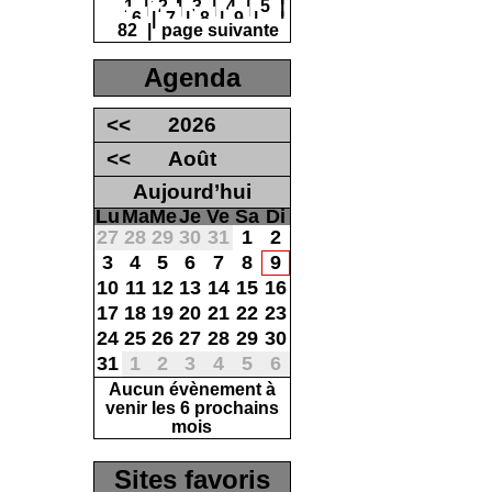
1
|
2
|
3
|
4
|
5
|
6
|
7
|
8
|
9
|
...
|
82
|
page suivante
Agenda
<<
2026
<<
Août
Aujourd’hui
Lu
Ma
Me
Je
Ve
Sa
Di
27
28
29
30
31
1
2
3
4
5
6
7
8
9
10
11
12
13
14
15
16
17
18
19
20
21
22
23
24
25
26
27
28
29
30
31
1
2
3
4
5
6
Aucun évènement à
venir les 6 prochains
mois
Sites favoris