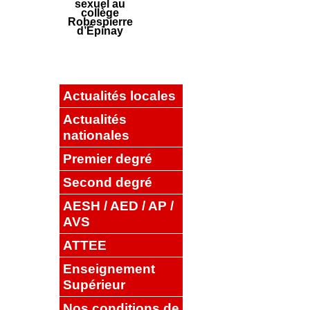
sexuel au
collège
Robespierre
d’Épinay
Actualités locales
Actualités
nationales
Premier degré
Second degré
AESH / AED / AP /
AVS
ATTEE
Enseignement
Supérieur
Nos conditions de