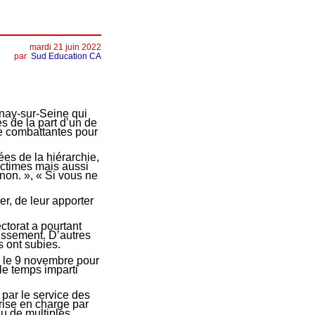
mardi 21 juin 2022
par
Sud Education CA
nay-sur-Seine qui
s de la part d’un de
de combattantes pour
ées de la hiérarchie,
victimes mais aussi
 non. », « Si vous ne
er, de leur apporter
ectorat a pourtant
lissement. D’autres
 ont subies.
y le 9 novembre pour
le temps imparti
 par le service des
prise en charge par
llu de multiples