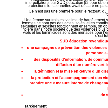
interpellations par SUD éducation 93 pour obteni
protections fonctionnelles avait déclaré ne pas 
Ce n’est pas une première pour le rectorat, qu
f
Une femme sur trois est victime de harcèlement se
femmes ne sont pas des actes isolés, elles contrib
sexuelles et sexistes fonctionnent ensemble, on obs
toléré dans notre société que des violences plus
viols et les féminicides sont des menaces pour l’
c’est l
SUD éducation revendique l
une campagne de prévention des violences se
personnels 
des dispositifs d’information, de commun
diffusion d’un numéro vert, l
la définition et la mise en œuvre d’un dis
la protection et l’accompagnement des vict
prendre une « mesure interne de changeme
de s
Harcèlement