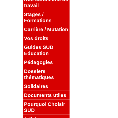
travail
Stages /
Formations
Carrière / Mutation
Vos droits
Guides SUD
Education
Pédagogies
Dossiers
thématiques
Solidaires
Documents utiles
Pourquoi Choisir
SUD