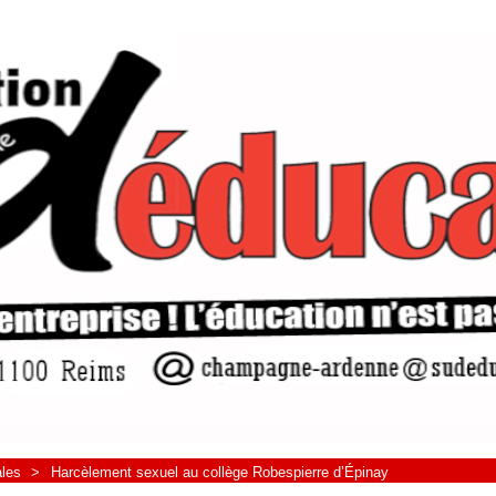
ales
>
Harcèlement sexuel au collège Robespierre d’Épinay