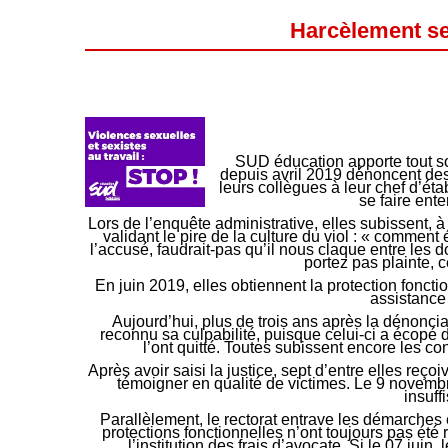
Harcèlement se
SUD éducation apporte tout s
depuis avril 2019 dénoncent des 
leurs collègues à leur chef d’ét
se faire ente
Lors de l’enquête administrative, elles subissent, à
validant le pire de la culture du viol : « comment 
l’accusé, faudrait-pas qu’il nous claque entre les d
portez pas plainte, c
En juin 2019, elles obtiennent la protection fonctio
assistance 
Aujourd’hui, plus de trois ans après la dénonciat
reconnu sa culpabilité, puisque celui-ci a écopé 
l’ont quitté. Toutes subissent encore les 
Après avoir saisi la justice, sept d’entre elles re
témoigner en qualité de victimes. Le 9 novembre
insuff
Parallèlement, le rectorat entrave les démarches e
protections fonctionnelles n’ont toujours pas été 
l’institution des frais d’avocate. Si le 07 juin,