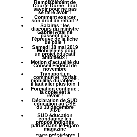
Remplacement de
Courte Durée : tout
savoir pour ne pas
se faire avoir !
Comment exercer
son droit de retrait ?
Salaires : les
discours du ministre
Gabriel Attal ne
passent pas
l’épreuve de la fiche
de paie !
Samedi 18 mai 2019
- Mobilisé·es pour
un projet éducatif
ambitieux !
Motion d’actualité du
Conseil Fédéral de
novembre
Transport en
commun et “forfait
mobilités durables” :
il faut aller plus loin !
Formation continue :
la copie est à
revoir !
Déclaration de SUD
éducation au CSE
du 10 décembre
2020
SUD éducation
condamne les
propos indignes
parus dans le Figaro
magazine
page précédente
|