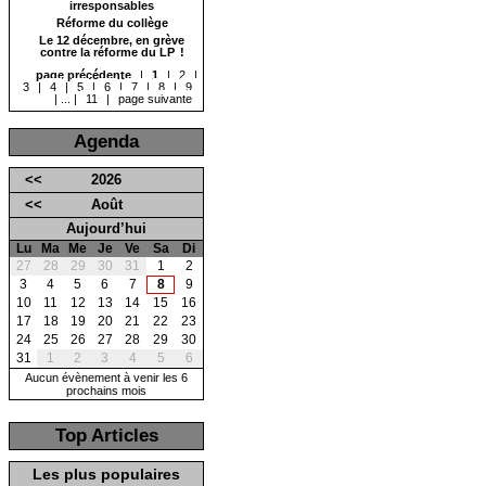
irresponsables
Réforme du collège
Le 12 décembre, en grève
contre la réforme du LP !
page précédente
|
1
|
2
|
3
|
4
|
5
|
6
|
7
|
8
|
9
|
...
|
11
|
page suivante
Agenda
<<
2026
<<
Août
Aujourd’hui
Lu
Ma
Me
Je
Ve
Sa
Di
27
28
29
30
31
1
2
3
4
5
6
7
8
9
10
11
12
13
14
15
16
17
18
19
20
21
22
23
24
25
26
27
28
29
30
31
1
2
3
4
5
6
Aucun évènement à venir les 6
prochains mois
Top Articles
Les plus populaires