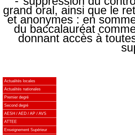
suppression du contrôl
grand oral, ainsi que le r
et anonymes : en somme
du baccalauréat comme 
donnant accès à toutes
su
Actualités locales
Actualités nationales
Premier degré
Second degré
AESH / AED / AP / AVS
ATTEE
Enseignement Supérieur