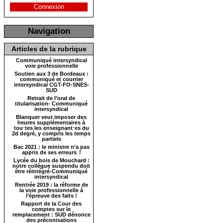
Connexion
Navigation
Articles de la rubrique
Communiqué intersyndical
voie professionnelle
Soutien aux 3 de Bordeaux :
communiqué et courrier
intersyndical CGT-FO-SNES-
SUD
Retrait de l’oral de
titularisation- Communiqué
intersyndical
Blanquer veut imposer des
heures supplémentaires à
tou⋅tes les enseignant⋅es du
2d degré, y compris les temps
partiels
Bac 2021 : le ministre n’a pas
appris de ses erreurs !
Lycée du bois de Mouchard :
notre collègue suspendu doit
être réintégré-Communiqué
intersyndical
Rentrée 2019 : la réforme de
la voie professionnelle à
l’épreuve des faits !
Rapport de la Cour des
comptes sur le
remplacement : SUD dénonce
des préconisations