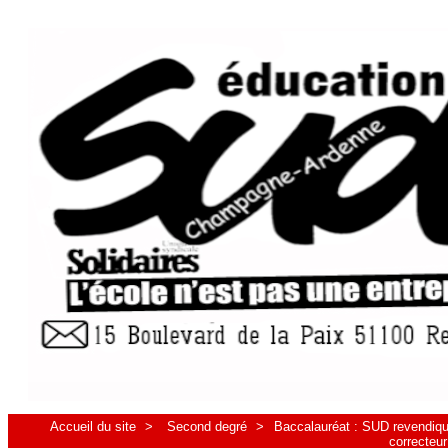
Accueil du site
>
Second degré
>
Baccalauréat : SUD revendique 
correcteur