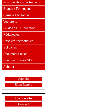
Nos conditions de travail
Stages / Formations
Carrière / Mutation
Vos droits
Guides SUD Education
Pédagogies
Dossiers thématiques
Solidaires
Documents utiles
Pourquoi Choisir SUD
Adhérer
Agenda
Sites favoris
Plan du site
Contact