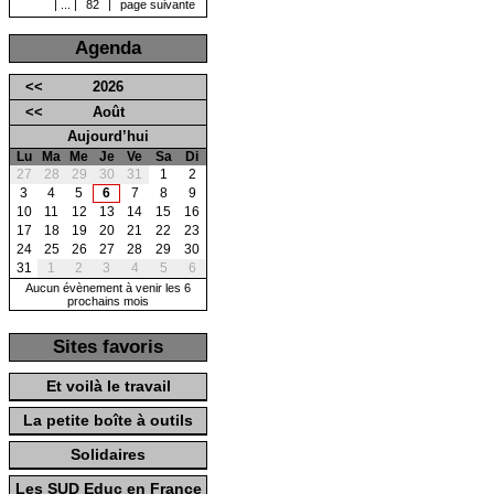
|
...
|
82
|
page suivante
Agenda
<<
2026
<<
Août
Aujourd’hui
Lu
Ma
Me
Je
Ve
Sa
Di
27
28
29
30
31
1
2
3
4
5
6
7
8
9
10
11
12
13
14
15
16
17
18
19
20
21
22
23
24
25
26
27
28
29
30
31
1
2
3
4
5
6
Aucun évènement à venir les 6
prochains mois
Sites favoris
Et voilà le travail
La petite boîte à outils
Solidaires
Les SUD Educ en France