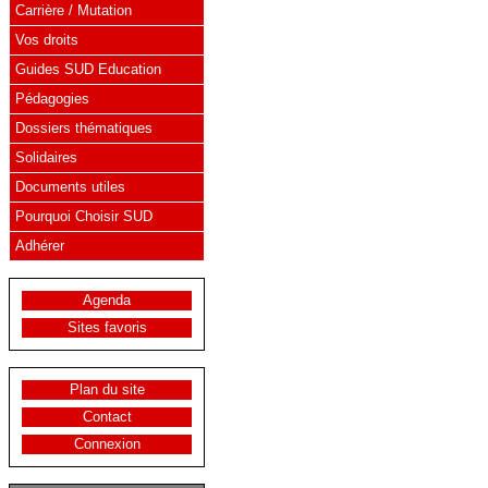
Carrière / Mutation
Vos droits
Guides SUD Education
Pédagogies
Dossiers thématiques
Solidaires
Documents utiles
Pourquoi Choisir SUD
Adhérer
Agenda
Sites favoris
Plan du site
Contact
Connexion