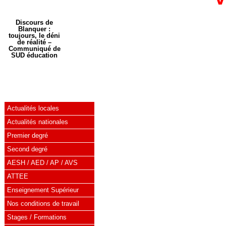
Discours de
Blanquer :
toujours, le déni
de réalité –
Communiqué de
SUD éducation
Actualités locales
Actualités nationales
Premier degré
Second degré
AESH / AED / AP / AVS
ATTEE
Enseignement Supérieur
Nos conditions de travail
Stages / Formations