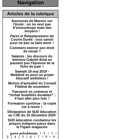
Navigation
Articles de la rubrique
Annonces de Macron sur
l’école : on ne veut pas
d’entourloupe mais des
moyens !
Pacte et Remplacement de
Courte Durée : tout savoir
pour ne pas se faire avoir !
Comment exercer son droit
de retrait ?
Salaires : les discours du
ministre Gabriel Attal ne
passent pas l’épreuve de la
fiche de paie !
Samedi 18 mai 2019 -
Mobilisé·es pour un projet
éducatif ambitieux !
Motion d’actualité du Conseil
Fédéral de novembre
Transport en commun et
“forfait mobilités durables” :
il faut aller plus loin !
Formation continue : la copie
est à revoir !
Déclaration de SUD éducation
au CSE du 10 décembre 2020
SUD éducation condamne les
propos indignes parus dans
le Figaro magazine
page précédente
|
1
|
2
|
3
|
4
|
5
|
6
|
7
|
8
|
9